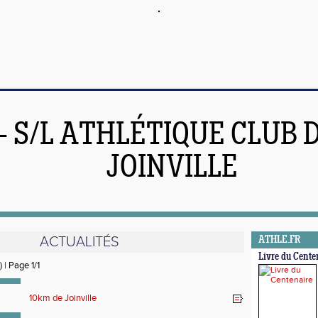
 - S/L ATHLÉTIQUE CLUB 
JOINVILLE
ACTUALITÉS
ATHLE.FR
Livre du Cente
) | Page 1/1
10km de Joinville