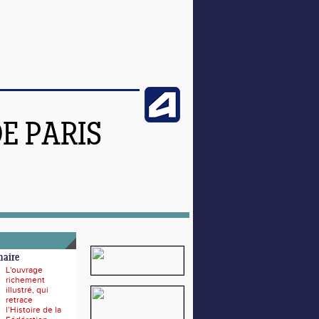
DE PARIS
naire
L'ouvrage
richement
illustré, qui
retrace
l’Histoire de la