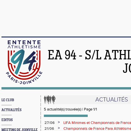
EA 94 - S/L AT
J
ACTUALITÉS
LE CLUB
5 actualité(s) trouvée(s) | Page 1/1
ACTUALITÉS
EDITOS
>
27/06
LIFA Minimes et Championnats de France
>
21/06
Championnats de France Para Athlétism
MEETING DE JOINVILLE