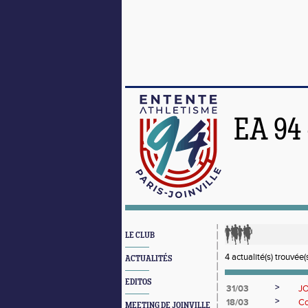
EA 94
LE CLUB
4 actualité(s) trouvée(s
ACTUALITÉS
EDITOS
>
31/03
JO
>
18/03
Co
MEETING DE JOINVILLE