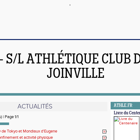
 - S/L ATHLÉTIQUE CLUB 
JOINVILLE
ACTUALITÉS
ATHLE.FR
Livre du Cente
) | Page 1/1
 de Tokyo et Mondiaux d'Eugene
nfinement et activité physique