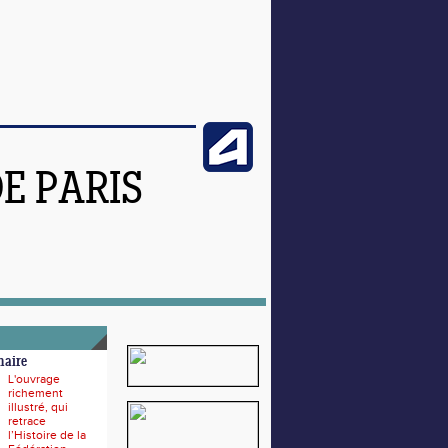
DE PARIS
naire
L'ouvrage
richement
illustré, qui
retrace
l’Histoire de la