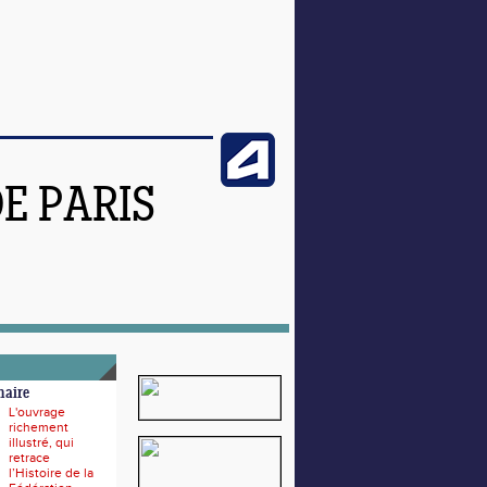
DE PARIS
naire
L'ouvrage
richement
illustré, qui
retrace
l’Histoire de la