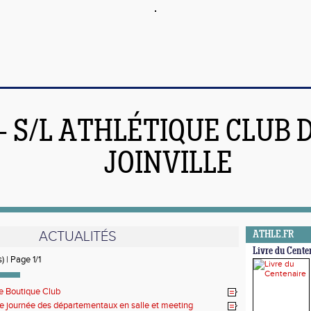
 - S/L ATHLÉTIQUE CLUB 
JOINVILLE
ACTUALITÉS
ATHLE.FR
Livre du Cente
) | Page 1/1
e Boutique Club
 journée des départementaux en salle et meeting