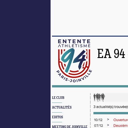
EA 94
LE CLUB
3 actualité(s) trouvée(s
ACTUALITÉS
EDITOS
>
10/12
Ouvertur
>
07/12
Deuxième
MEETING DE JOINVILLE