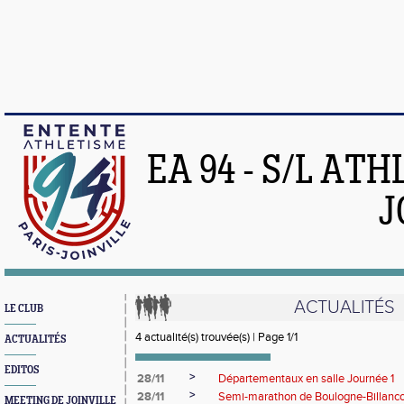
EA 94 - S/L AT
J
ACTUALITÉS
LE CLUB
4 actualité(s) trouvée(s) | Page 1/1
ACTUALITÉS
EDITOS
>
28/11
Départementaux en salle Journée 1
>
28/11
Semi-marathon de Boulogne-Billanco
MEETING DE JOINVILLE