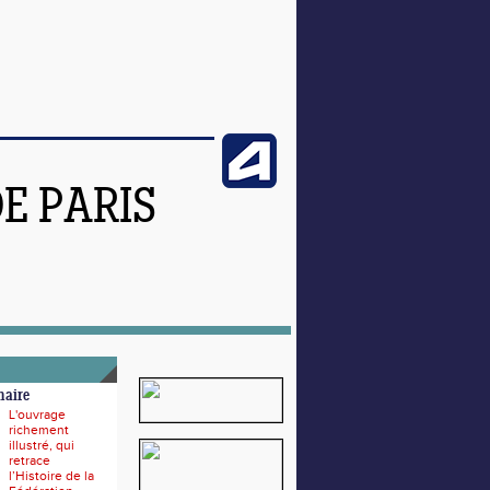
DE PARIS
naire
L'ouvrage
richement
illustré, qui
retrace
l’Histoire de la