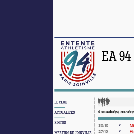
EA 94
LE CLUB
4 actualité(s) trouvée(s
ACTUALITÉS
EDITOS
>
30/10
Mi
>
27/10
Fi
MEETING DE JOINVILLE