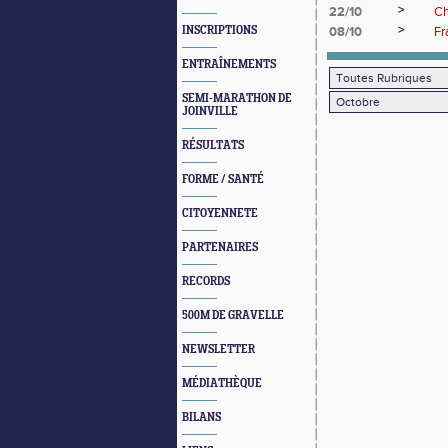
>
22/10
Ch
>
INSCRIPTIONS
08/10
Fr
ENTRAÎNEMENTS
SEMI-MARATHON DE
JOINVILLE
RÉSULTATS
FORME / SANTÉ
CITOYENNETE
PARTENAIRES
RECORDS
500M DE GRAVELLE
NEWSLETTER
MÉDIATHÈQUE
BILANS