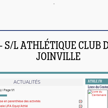
 - S/L ATHLÉTIQUE CLUB 
JOINVILLE
ACTUALITÉS
ATHLE.FR
Livre du Cente
) | Page 1/1
se en parenthèse des activités
nale LIFA Equip'Athlé