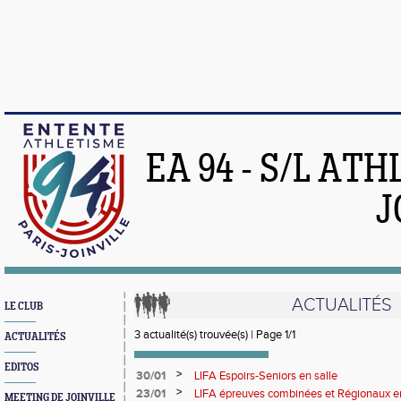
EA 94 - S/L AT
J
ACTUALITÉS
LE CLUB
3 actualité(s) trouvée(s) | Page 1/1
ACTUALITÉS
EDITOS
>
30/01
LIFA Espoirs-Seniors en salle
>
23/01
LIFA épreuves combinées et Régionaux en
MEETING DE JOINVILLE