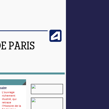
DE PARIS
naire
L'ouvrage
richement
illustré, qui
retrace
l’Histoire de la