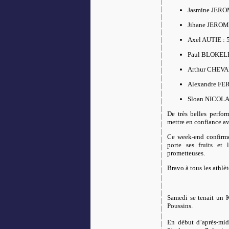
Jasmine JER
Jihane JERO
Axel AUTIE
: 
Paul BLOKEL
Arthur CHEV
Alexandre F
Sloan NICOL
De très belles perfor
mettre en confiance av
Ce week-end confirme
porte ses fruits et 
prometteuses.
Bravo à tous les athlèt
Samedi se tenait un K
Poussins.
En début d’après-mid