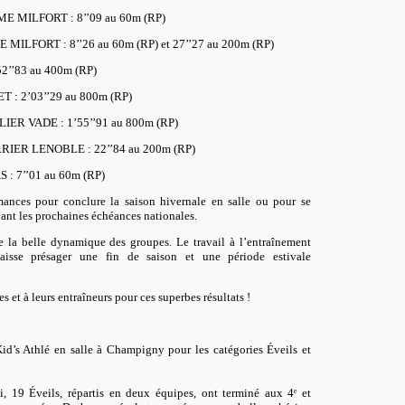
OME MILFORT
: 8’’09 au 60m (RP)
ME MILFORT
: 8’’26 au 60m (RP) et 27’’27 au 200m (RP)
52’’83 au 400m (RP)
ET
: 2’03’’29 au 800m (RP)
ALIER VADE
: 1’55’’91 au 800m (RP)
ERRIER LENOBLE
: 22’’84 au 200m (RP)
AS
: 7’’01 au 60m (RP)
mances pour conclure la saison hivernale en salle ou pour se
ant les prochaines échéances nationales.
 la belle dynamique des groupes. Le travail à l’entraînement
laisse présager une fin de saison et une période estivale
es et à leurs entraîneurs pour ces superbes résultats !
id’s Athlé en salle à Champigny pour les catégories Éveils et
i, 19 Éveils, répartis en deux équipes, ont terminé aux 4
ᵉ
et