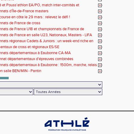
lé et Pouss'athlon EA/PO, match inter-comités et
nat LIFA épreuves combinées BE/MI
ats d’Île-de-France masters
ourse en côte le 29 mars : relevez le défi !
nats de France de cross
nats de France U18 et championnats de France de
Long
ats de France en salle U23, Nationaux, Masters - LIFA
country
ats régionaux Cadets & Juniors : un week-end riche en
ces avant le Meeting de Paris
ntaux de cross et régionaux ES/SE
nats départementaux à Eaubonne CA-MA
nat départementaux d'épreuves combinées
nats départementaux à Eaubonne : 1500m, marche, relais
en salle BEN/MIN - Pantin