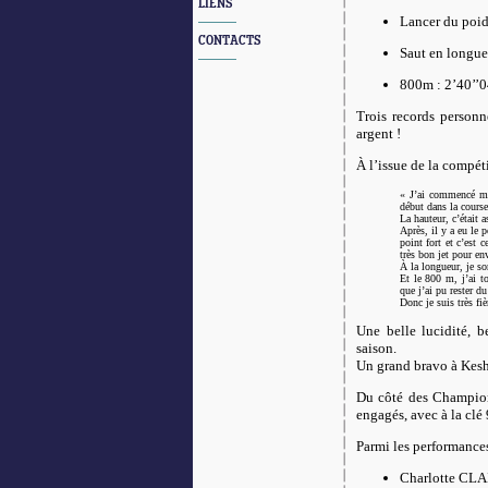
LIENS
Lancer du poi
CONTACTS
Saut en longue
800m : 2’40’’
Trois records personn
argent !
À l’issue de la compéti
« J’ai commencé mo
début dans la course
La hauteur, c’était 
Après, il y a eu le 
point fort et c’est 
très bon jet pour en
À la longueur, je s
Et le 800 m, j’ai 
que j’ai pu rester d
Donc je suis très fi
Une belle lucidité, b
saison.
Un grand bravo à Kesh
Du côté des Champio
engagés, avec à la clé
Parmi les performance
Charlotte CL