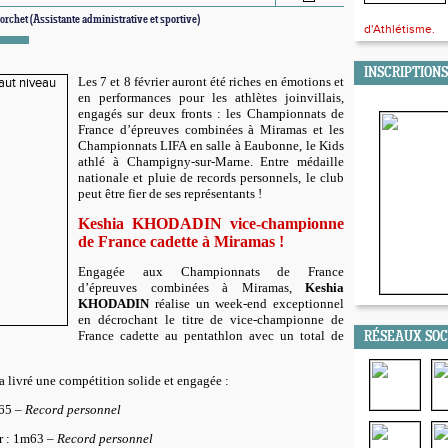
Porchet (Assistante administrative et sportive)
d'Athlétisme.
INSCRIPTIONS
Les 7 et 8 février auront été riches en émotions et
en performances pour les athlètes joinvillais,
engagés sur deux fronts : les Championnats de
France d’épreuves combinées à Miramas et les
Championnats LIFA en salle à Eaubonne, le Kids
athlé à Champigny-sur-Marne.
Entre médaille
nationale et pluie de records personnels, le club
peut être fier de ses représentants !
Keshia KHODADIN vice-championne
de France cadette à Miramas !
Engagée aux Championnats de France
d’épreuves combinées à Miramas,
Keshia
KHODADIN
réalise un week-end exceptionnel
en décrochant le titre de
vice-championne de
France cadette
au pentathlon avec un total de
RÉSEAUX SO
 a livré une compétition solide et engagée :
’65
–
Record personnel
r : 1m63
–
Record personnel