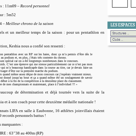
ds : 11m09
–
Record personnel
ur : 5m52
04
–
Meilleur chrono de la saison
LES ESPACES
els et un meilleur temps de la saison : pour un pentathlon en
tion, Keshia nous a confié son ressenti :
n pentathlon avec un RP sur les haies, donc ça m’a permis d’être dès le
 au podium et, en plus, j’étais très contente du chrono.
assez spécial car on a été longtemps nombreuses dans le concours.
poids. C’est une épreuve qui me stresse particulièrement car ce n’est pas mon
ce qui m’a beaucoup handicapée dans la course au titre, car je devais faire un
visager d’être sur la première marche du podium.
ors quand même assez déçue de mon concours car j’espérais vraiment mieux.
tout donné jusqu’au bout et ça a quand même été un soulagement de savoir
u début à la fin de la compétition à la deuxième place du classement.
ère de mes championnats et maintenant, place à l’individuel !!! »
eaucoup de détermination et déjà tournée vers la suite de la
ia et à son coach pour cette deuxième médaille nationale !
nnats LIFA en salle à Eaubonne,
16 athlètes joinvillais
étaient
9 records personnels battus
!
s marquantes :
AIRE
: 63’’38 au 400m (RP)