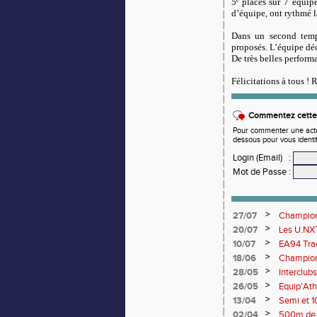
5
ᵉ
places sur 7 équipe
d’équipe, ont rythmé l
Dans un second temps
proposés. L’équipe dé
De très belles perform
Félicitations à tous !
Commentez cette 
Pour commenter une actual
dessous pour vous identi
Login (Email)
:
Mot de Passe
:
>
27/07
Championn
rendez-vo
>
20/07
Les U.NXT
une pluie
>
10/07
EA94 Trac
>
18/06
Championn
>
28/05
Interclub
>
26/05
Equip'Ath
>
13/04
Semi et 1
>
02/04
500m de 