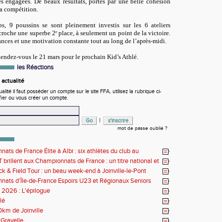
s engagées. De beaux résultats, portés par une belle cohésion
a compétition.
, 9 poussins se sont pleinement investis sur les 6 ateliers
croche une superbe 2
ᵉ
place, à seulement un point de la victoire.
ances et une motivation constante tout au long de l’après-midi.
 Rendez-vous le 21 mars pour le prochain Kid’s Athlé.
les Réactions
actualité
ité il faut posséder un compte sur le site FFA, utilisez la rubrique ci-
fier ou vous créer un compte.
|
mot de passe oublié ?
ats de France Élite à Albi : six athlètes du club au
us de l'élite nationale
 brillent aux Championnats de France : un titre national et
 de performances
k & Field Tour : un beau week-end à Joinville-le-Pont
ats d’Île-de-France Espoirs U23 et Régionaux Seniors
s 2026 : L'épilogue
lé
0km de Joinville
Gravelle