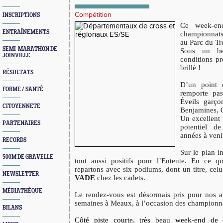
Compétition
INSCRIPTIONS
Ce week-en
ENTRAÎNEMENTS
championnats
au Parc du Tr
SEMI-MARATHON DE
Sous un be
JOINVILLE
conditions pr
brillé !
RÉSULTATS
D’un point d
FORME / SANTÉ
remporte pa
Éveils garço
CITOYENNETE
Benjamines, C
Un excellent 
PARTENAIRES
potentiel d
années à veni
RECORDS
Sur le plan in
500M DE GRAVELLE
tout aussi positifs pour l’Entente. En ce 
repartons avec six podiums, dont un titre, celu
NEWSLETTER
VADE
chez les cadets.
MÉDIATHÈQUE
Le rendez-vous est désormais pris pour nos ath
semaines à Meaux, à l’occasion des championna
BILANS
Côté piste courte, très beau week-end de 