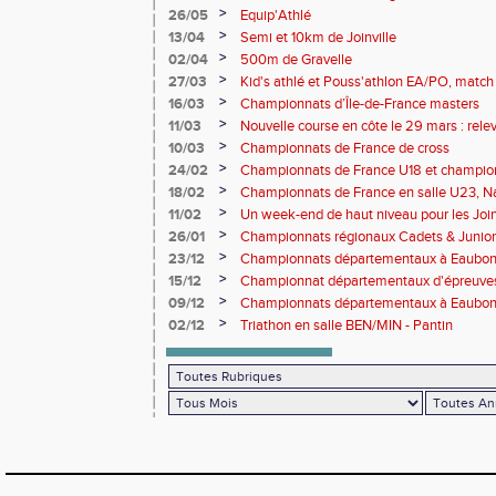
>
26/05
Equip'Athlé
>
13/04
Semi et 10km de Joinville
>
02/04
500m de Gravelle
>
27/03
Kid's athlé et Pouss'athlon EA/PO, match 
championnat LIFA épreuves combinées B
>
16/03
Championnats d’Île-de-France masters
>
11/03
Nouvelle course en côte le 29 mars : releve
>
10/03
Championnats de France de cross
>
24/02
Championnats de France U18 et champio
Lancers Long
>
18/02
Championnats de France en salle U23, Na
de cross-country
>
11/02
Un week-end de haut niveau pour les Joinv
>
26/01
Championnats régionaux Cadets & Juniors
performances avant le Meeting de Paris
>
23/12
Championnats départementaux à Eaub
>
15/12
Championnat départementaux d'épreuve
>
09/12
Championnats départementaux à Eaubonn
>
02/12
Triathon en salle BEN/MIN - Pantin