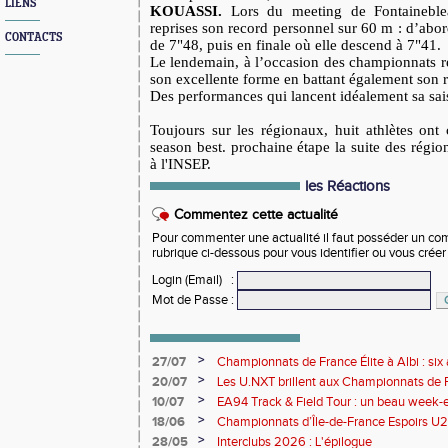
LIENS
KOUASSI.
Lors du meeting de Fontaineble
reprises son record personnel sur 60 m : d’abo
CONTACTS
de 7"48, puis en finale où elle descend à 7"41.
Le lendemain, à l’occasion des championnats 
son excellente forme en battant également son 
Des performances qui lancent idéalement sa sa
Toujours sur les régionaux, huit athlètes ont 
season best. prochaine étape la suite des régi
à l'INSEP.
les Réactions
Commentez cette actualité
Pour commenter une actualité il faut posséder un compt
rubrique ci-dessous pour vous identifier ou vous crée
Login (Email)
:
Mot de Passe
:
>
27/07
Championnats de France Élite à Albi : six 
rendez-vous de l'élite nationale
>
20/07
Les U.NXT brillent aux Championnats de Fr
une pluie de performances
>
10/07
EA94 Track & Field Tour : un beau week-en
>
18/06
Championnats d’Île-de-France Espoirs U2
>
28/05
Interclubs 2026 : L'épilogue