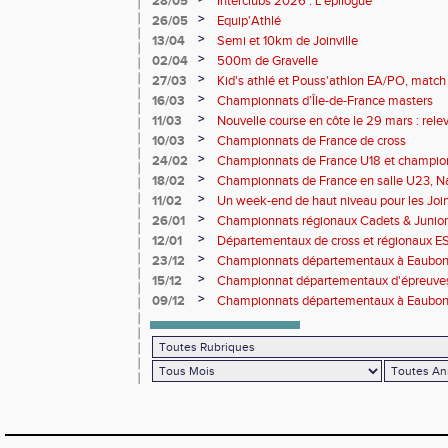
28/05
Interclubs 2026 : L'épilogue
>
26/05
Equip'Athlé
>
13/04
Semi et 10km de Joinville
>
02/04
500m de Gravelle
>
27/03
Kid's athlé et Pouss'athlon EA/PO, match 
championnat LIFA épreuves combinées B
>
16/03
Championnats d’Île-de-France masters
>
11/03
Nouvelle course en côte le 29 mars : releve
>
10/03
Championnats de France de cross
>
24/02
Championnats de France U18 et champio
Lancers Long
>
18/02
Championnats de France en salle U23, Na
de cross-country
>
11/02
Un week-end de haut niveau pour les Joinv
>
26/01
Championnats régionaux Cadets & Juniors
performances avant le Meeting de Paris
>
12/01
Départementaux de cross et régionaux E
>
23/12
Championnats départementaux à Eaub
>
15/12
Championnat départementaux d'épreuve
>
09/12
Championnats départementaux à Eaubonn