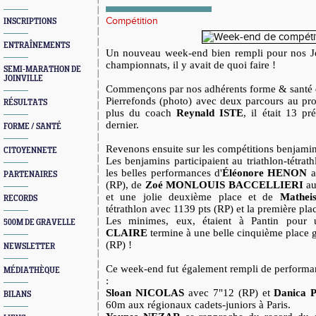
Compétition
INSCRIPTIONS
ENTRAÎNEMENTS
Un nouveau week-end bien rempli pour nos Joi
championnats, il y avait de quoi faire !
SEMI-MARATHON DE
JOINVILLE
Commençons par nos adhérents forme & santé qui
Pierrefonds (photo) avec deux parcours au p
RÉSULTATS
plus du coach
Reynald ISTE
, il était 13 p
dernier.
FORME / SANTÉ
Revenons ensuite sur les compétitions benjami
CITOYENNETE
Les benjamins participaient au triathlon-tétrath
les belles performances d'
Éléonore HENON
a
PARTENAIRES
(RP), de
Zoé MONLOUIS BACCELLIERI
au
et une jolie deuxième place et de
Mathe
RECORDS
tétrathlon avec 1139 pts (RP) et la première pla
Les minimes, eux, étaient à Pantin pour 
500M DE GRAVELLE
CLAIRE
termine à une belle cinquième place g
(RP) !
NEWSLETTER
Ce week-end fut également rempli de performan
MÉDIATHÈQUE
:
Sloan NICOLAS
avec 7"12 (RP) et
Danica
BILANS
60m aux régionaux cadets-juniors à Paris.