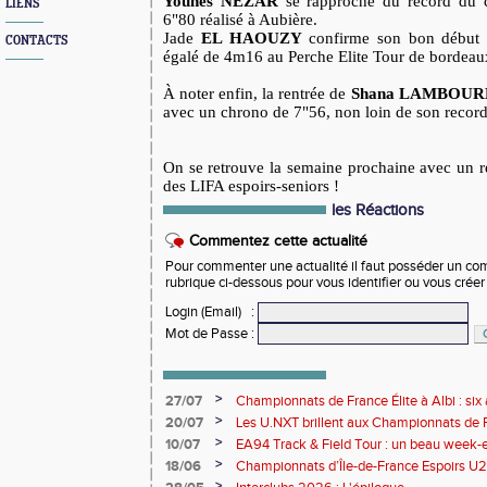
Younes NEZAR
se rapproche du record du 
LIENS
6"80 réalisé à Aubière.
Jade
EL HAOUZY
confirme son bon début 
CONTACTS
égalé de 4m16 au Perche Elite Tour de bordeau
À noter enfin, la rentrée de
Shana LAMBOUR
avec un chrono de 7"56, non loin de son record
On se retrouve la semaine prochaine avec un r
des LIFA espoirs-seniors !
les Réactions
Commentez cette actualité
Pour commenter une actualité il faut posséder un compt
rubrique ci-dessous pour vous identifier ou vous crée
Login (Email)
:
Mot de Passe
:
>
27/07
Championnats de France Élite à Albi : six 
rendez-vous de l'élite nationale
>
20/07
Les U.NXT brillent aux Championnats de Fr
une pluie de performances
>
10/07
EA94 Track & Field Tour : un beau week-en
>
18/06
Championnats d’Île-de-France Espoirs U2
>