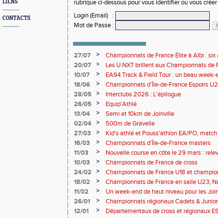
LIENS
rubrique ci-dessous pour vous identifier ou vous crée
Login (Email)
:
CONTACTS
Mot de Passe
:
>
27/07
Championnats de France Élite à Albi : six 
rendez-vous de l'élite nationale
>
20/07
Les U.NXT brillent aux Championnats de Fr
une pluie de performances
>
10/07
EA94 Track & Field Tour : un beau week-en
>
18/06
Championnats d’Île-de-France Espoirs U2
>
28/05
Interclubs 2026 : L'épilogue
>
26/05
Equip'Athlé
>
13/04
Semi et 10km de Joinville
>
02/04
500m de Gravelle
>
27/03
Kid's athlé et Pouss'athlon EA/PO, match 
championnat LIFA épreuves combinées B
>
16/03
Championnats d’Île-de-France masters
>
11/03
Nouvelle course en côte le 29 mars : releve
>
10/03
Championnats de France de cross
>
24/02
Championnats de France U18 et champio
Lancers Long
>
18/02
Championnats de France en salle U23, Na
de cross-country
>
11/02
Un week-end de haut niveau pour les Joinv
>
26/01
Championnats régionaux Cadets & Juniors
performances avant le Meeting de Paris
>
12/01
Départementaux de cross et régionaux E