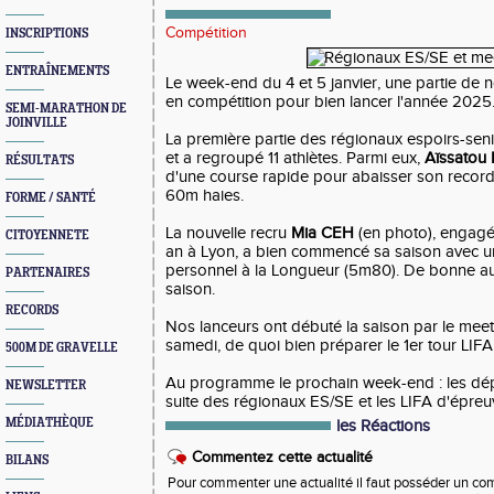
Compétition
INSCRIPTIONS
ENTRAÎNEMENTS
Le week-end du 4 et 5 janvier, une partie de notr
en compétition pour bien lancer l'année 2025
SEMI-MARATHON DE
JOINVILLE
La première partie des régionaux espoirs-senio
et a regroupé 11 athlètes. Parmi eux,
Aïssatou
RÉSULTATS
d'une course rapide pour abaisser son record 
60m haies.
FORME / SANTÉ
La nouvelle recru
Mia CEH
(en photo), engagé
CITOYENNETE
an à Lyon, a bien commencé sa saison avec 
personnel à la Longueur (5m80). De bonne aug
PARTENAIRES
saison.
RECORDS
Nos lanceurs ont débuté la saison par le meet
samedi, de quoi bien préparer le 1er tour LIF
500M DE GRAVELLE
Au programme le prochain week-end : les dép
NEWSLETTER
suite des régionaux ES/SE et les LIFA d'épre
MÉDIATHÈQUE
les Réactions
Commentez cette actualité
BILANS
Pour commenter une actualité il faut posséder un compt