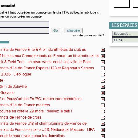
actualité
ité il faut posséder un compte sur le site FFA, utilisez la rubrique ci-
fier ou vous créer un compte.
LES ESPACES
|
mot de passe oublié ?
ats de France Élite à Albi : six athlètes du club au
us de l'élite nationale
 brillent aux Championnats de France : un titre national et
 de performances
k & Field Tour : un beau week-end à Joinville-le-Pont
ats d’Île-de-France Espoirs U23 et Régionaux Seniors
s 2026 : L'épilogue
lé
0km de Joinville
Gravelle
lé et Pouss'athlon EA/PO, match inter-comités et
nat LIFA épreuves combinées BE/MI
ats d’Île-de-France masters
ourse en côte le 29 mars : relevez le défi !
nats de France de cross
nats de France U18 et championnats de France de
Long
ats de France en salle U23, Nationaux, Masters - LIFA
country
nd de haut niveau pour les Joinvillais