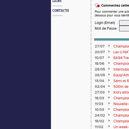
LIENS
Commentez cette 
CONTACTS
Pour commenter une actual
dessous pour vous identi
Login (Email)
:
Mot de Passe
:
>
27/07
Championn
rendez-vo
>
20/07
Les U.NXT
une pluie
>
10/07
EA94 Trac
>
18/06
Championn
>
28/05
Interclub
>
26/05
Equip'Ath
>
13/04
Semi et 1
>
02/04
500m de 
>
27/03
Kid's ath
champion
>
16/03
Championn
>
11/03
Nouvelle c
>
10/03
Champion
>
24/02
Champion
Lancers 
>
18/02
Championn
de cross-
>
11/02
Un week-e