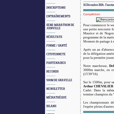
16 Décembre 2024 - Faustine
INSCRIPTIONS
Compétition
ENTRAÎNEMENTS
Pour commencer le wee
SEMI-MARATHON DE
JOINVILLE
une petite rencontre f
Maurice et de Nogent
RÉSULTATS
programme de la matiné
Moment de partage à r
FORME / SANTÉ
Après un an d'absence
de la délégation améri
CITOYENNETE
pour la première journ
PARTENAIRES
Notre marcheuse,
De
3000m marche, en ex
RECORDS
(15'39''16).
500M DE GRAVELLE
Sur le 1500m, pour sa
Arthur CHEVALIER
NEWSLETTER
Cadet. Dans la même
termine champion du V
MÉDIATHÈQUE
Les championnats dé
BILANS
l'espère pleins d'autres 