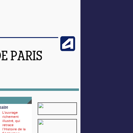
DE PARIS
naire
L'ouvrage
richement
illustré, qui
retrace
l’Histoire de la