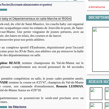
 Porchet (Assistante administrative et sportive)
d'Athlétisme.
INSCRIPTIONS
k-end, du côté de Saint-Maurice, les coachs baby ont organisé
orte sympathique entre les enfants de Joinville-le-pont, de Saint-
-sur-Marne. Une petite vingtaine de jeunes présents, avec au
e, des haies en relais, des courses et du lancer.
enouveler pour nos petits athlètes.
 au complexe sportif d'Eaubonne, réquisitionné pour l'accueil
caine pour les JO de Paris, nos athlètes ont pu retrouver la halle
ée des départementaux en salle.
lphine REAUD
, termine championne du Val-de-Marne sur le
plosant complètement son record personnel de 44 secondes
 première compétition en salle, le jeune cadet première année,
RÉSEAUX SO
 VADE
termine la course en 4'25''47, champion du Val-de-Marne
 course, son camarade d'entraînement,
Romain LEHMAN
,
al-de-Marne Junior en 4'29''18.
partementaux se poursuivent le week-end prochain avec on
titres.
les Réactions