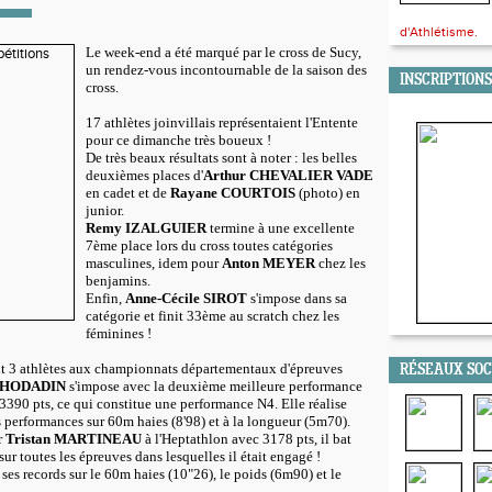
d'Athlétisme.
Le week-end a été marqué par le cross de Sucy,
un rendez-vous incontournable de la saison des
INSCRIPTIONS
cross.
17 athlètes joinvillais représentaient l'Entente
pour ce dimanche très boueux !
De très beaux résultats sont à noter : les belles
deuxièmes places d'
Arthur CHEVALIER VADE
en cadet et de
Rayane COURTOIS
(photo) en
junior.
Remy IZALGUIER
termine à une excellente
7ème place lors du cross toutes catégories
masculines, idem pour
Anton MEYER
chez les
benjamins.
Enfin,
Anne-Cécile SIROT
s'impose dans sa
catégorie et finit 33ème au scratch chez les
féminines !
t 3 athlètes aux championnats départementaux d'épreuves
RÉSEAUX SO
KHODADIN
s'impose avec la deuxième meilleure performance
, 3390 pts, ce qui constitue une performance N4. Elle réalise
performances sur 60m haies (8'98) et à la longueur (5m70).
r
Tristan MARTINEAU
à l'Heptathlon avec 3178 pts, il bat
ur toutes les épreuves dans lesquelles il était engagé !
 ses records sur le 60m haies (10"26), le poids (6m90) et le