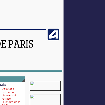
DE PARIS
naire
L'ouvrage
richement
illustré, qui
retrace
l’Histoire de la