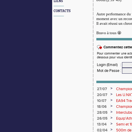
LIENS
CONTACTS
Autre performance du 
moment avec un record
Il avait réussi un chro
Bravo à tous 🤩
Commentez cette 
Pour commenter une actual
dessous pour vous identi
Login (Email)
:
Mot de Passe
:
>
27/07
Championn
rendez-vo
>
20/07
Les U.NXT
une pluie
>
10/07
EA94 Trac
>
18/06
Championn
>
28/05
Interclub
>
26/05
Equip'Ath
>
13/04
Semi et 1
>
02/04
500m de 