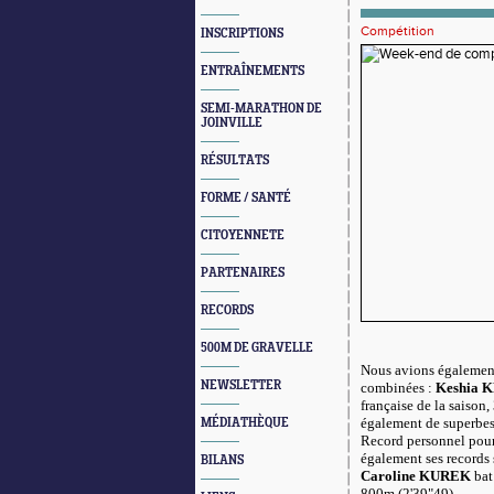
Compétition
INSCRIPTIONS
ENTRAÎNEMENTS
SEMI-MARATHON DE
JOINVILLE
RÉSULTATS
FORME / SANTÉ
CITOYENNETE
PARTENAIRES
RECORDS
500M DE GRAVELLE
Nous avions égalemen
NEWSLETTER
combinées :
Keshia 
française de la saison
également de superbes 
MÉDIATHÈQUE
Record personnel pou
également ses records s
BILANS
Caroline KUREK
bat
800m (2'39"49).