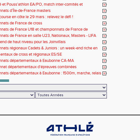
lé et Pouss'athlon EA/PO, match inter-comités et
nat LIFA épreuves combinées BE/MI
ats d’Île-de-France masters
ourse en côte le 29 mars : relevez le défi !
nats de France de cross
nats de France U18 et championnats de France de
Long
ats de France en salle U23, Nationaux, Masters - LIFA
country
nd de haut niveau pour les Joinvillais
ats régionaux Cadets & Juniors : un week-end riche en
ces avant le Meeting de Paris
ntaux de cross et régionaux ES/SE
nats départementaux à Eaubonne CA-MA
nat départementaux d'épreuves combinées
nats départementaux à Eaubonne : 1500m, marche, relais