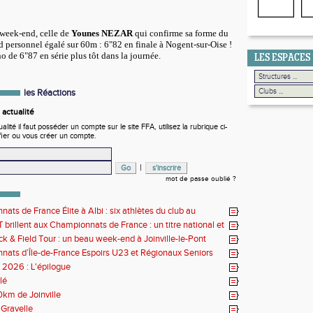
week-end, celle de
Younes NEZAR
qui confirme sa forme du
 personnel égalé sur 60m : 6"82 en finale à Nogent-sur-Oise !
no de 6"87 en série plus tôt dans la journée.
LES ESPACES
les Réactions
actualité
ité il faut posséder un compte sur le site FFA, utilisez la rubrique ci-
fier ou vous créer un compte.
|
mot de passe oublié ?
ats de France Élite à Albi : six athlètes du club au
us de l'élite nationale
 brillent aux Championnats de France : un titre national et
 de performances
k & Field Tour : un beau week-end à Joinville-le-Pont
ats d’Île-de-France Espoirs U23 et Régionaux Seniors
s 2026 : L'épilogue
lé
0km de Joinville
Gravelle