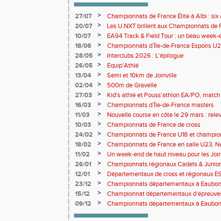
>
27/07
Championnats de France Élite à Albi : six 
rendez-vous de l'élite nationale
>
20/07
Les U.NXT brillent aux Championnats de Fr
une pluie de performances
>
10/07
EA94 Track & Field Tour : un beau week-en
>
18/06
Championnats d’Île-de-France Espoirs U2
>
28/05
Interclubs 2026 : L'épilogue
>
26/05
Equip'Athlé
>
13/04
Semi et 10km de Joinville
>
02/04
500m de Gravelle
>
27/03
Kid's athlé et Pouss'athlon EA/PO, match 
championnat LIFA épreuves combinées B
>
16/03
Championnats d’Île-de-France masters
>
11/03
Nouvelle course en côte le 29 mars : releve
>
10/03
Championnats de France de cross
>
24/02
Championnats de France U18 et champio
Lancers Long
>
18/02
Championnats de France en salle U23, Na
de cross-country
>
11/02
Un week-end de haut niveau pour les Joinv
>
26/01
Championnats régionaux Cadets & Juniors
performances avant le Meeting de Paris
>
12/01
Départementaux de cross et régionaux E
>
23/12
Championnats départementaux à Eaub
>
15/12
Championnat départementaux d'épreuve
>
09/12
Championnats départementaux à Eaubonn