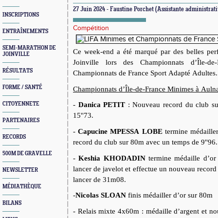
27 Juin 2024 - Faustine Porchet (Assistante administrati
INSCRIPTIONS
Compétition
ENTRAÎNEMENTS
SEMI-MARATHON DE
Ce week-end a été marqué par
des belles
per
JOINVILLE
Joinville lors des Championnats d’Île-d
RÉSULTATS
Championnats de France Sport Adapté Adultes.
FORME / SANTÉ
Championnats d’Île-de-France Minimes
à Auln
CITOYENNETE
-
Danica
PETIT
: Nouveau
record du club s
15''73.
PARTENAIRES
-
Capucine MPESSA
LOBE
termine
médaille
RECORDS
record du club sur 80m avec un temps de 9''96.
500M DE GRAVELLE
-
Keshia
KHODADIN
termine médaille
d’or
lancer de javelot
et effectue un
n
ouveau
record 
NEWSLETTER
lancer de 31m08.
MÉDIATHÈQUE
-
Nicolas SLOAN
finis médailler d’or sur 80m
BILANS
- Relais mixte 4x60m :
médaille
d’argent et n
o