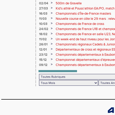
>
02/04
500m de Gravelle
>
27/03
Kid's athlé et Pouss'athlon EA/PO, match 
championnat LIFA épreuves combinées B
>
16/03
Championnats d’Île-de-France masters
>
11/03
Nouvelle course en côte le 29 mars : releve
>
10/03
Championnats de France de cross
>
24/02
Championnats de France U18 et champio
Lancers Long
>
18/02
Championnats de France en salle U23, Na
de cross-country
>
11/02
Un week-end de haut niveau pour les Joinv
>
26/01
Championnats régionaux Cadets & Juniors
performances avant le Meeting de Paris
>
12/01
Départementaux de cross et régionaux E
>
23/12
Championnats départementaux à Eaub
>
15/12
Championnat départementaux d'épreuve
>
09/12
Championnats départementaux à Eaubonn