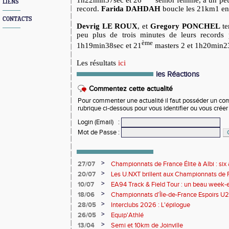
1h22min37sec et 26
senior femme, à un peu
LIENS
record.
Farida
DAHDAH
boucle les 21km1 e
CONTACTS
Devrig LE ROUX
, et
Gregory PONCHEL
te
peu plus de trois minutes de leurs records p
ème
1h19min38sec et 21
masters 2 et 1h20min23
Les résultats
ici
les Réactions
Commentez cette actualité
Pour commenter une actualité il faut posséder un compt
rubrique ci-dessous pour vous identifier ou vous crée
Login (Email)
:
Mot de Passe
:
>
27/07
Championnats de France Élite à Albi : six 
rendez-vous de l'élite nationale
>
20/07
Les U.NXT brillent aux Championnats de Fr
une pluie de performances
>
10/07
EA94 Track & Field Tour : un beau week-en
>
18/06
Championnats d’Île-de-France Espoirs U2
>
28/05
Interclubs 2026 : L'épilogue
>
26/05
Equip'Athlé
>
13/04
Semi et 10km de Joinville