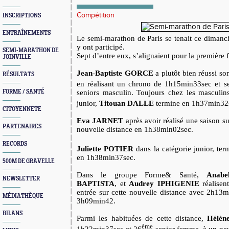
Compétition
INSCRIPTIONS
ENTRAÎNEMENTS
Le semi-marathon de Paris se tenait ce dimanch
y ont participé.
SEMI-MARATHON DE
Sept d’entre eux, s’alignaient pour la première f
JOINVILLE
Jean
-
Baptiste
GORCE
a plutôt bien réussi so
RÉSULTATS
en réalisant un chrono de 1h15min33sec et se
FORME / SANTÉ
seniors masculin. Toujours chez les masculin
junior,
Titouan
DALLE
termine en 1h37min32s
CITOYENNETE
Eva
JARNET
après avoir réalisé une saison su
PARTENAIRES
nouvelle distance en 1h38min02sec.
RECORDS
Juliette
POTIER
dans la catégorie junior, ter
en 1h38min37sec.
500M DE GRAVELLE
Dans le groupe Forme& Santé,
Anab
NEWSLETTER
BAPTISTA
, et
Audrey IPHIGENIE
réalisent
entrée sur cette nouvelle distance avec 2h13
MÉDIATHÈQUE
3h09min42.
BILANS
Parmi les habituées de cette distance,
Hélèn
ème