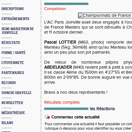
Compétition
INSCRIPTIONS
ENTRAÎNEMENTS
L'AC Paris Joinville avait deux engagés à l'
de France Masters qui se sont déroulés à Cha
SEMI-MARATHON DE
et 11 octobre dernier.
JOINVILLE
Pascal LOTTIER
(M60, photo) remporte deu
RÉSULTATS
Marteau (5kg, 36m68) ainsi qu'au Marteau lou
ainsi un peu plus son joli palmarès.
FORME / SANTÉ
De retour de nombreux pépins physi
CITOYENNETE
ABDELKADER
(M40) revient petit à petit à son
Il se classe 4ème du 1500m en 4'27"55 et 8èm
PARTENAIRES
800m en 2'09"85. De bonne augure en vue de
arrive.
RECORDS
Bravo à nos deux représentants !
500M DE GRAVELLE
Résultats complets
NEWSLETTER
les Réactions
MÉDIATHÈQUE
Commentez cette actualité
BILANS
Pour commenter une actualité il faut posséder un compt
rubrique ci-dessous pour vous identifier ou vous crée