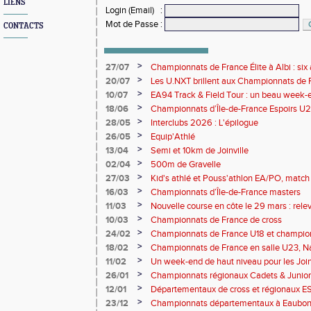
LIENS
Login (Email)
:
Mot de Passe
:
CONTACTS
>
27/07
Championnats de France Élite à Albi : six 
rendez-vous de l'élite nationale
>
20/07
Les U.NXT brillent aux Championnats de Fr
une pluie de performances
>
10/07
EA94 Track & Field Tour : un beau week-en
>
18/06
Championnats d’Île-de-France Espoirs U2
>
28/05
Interclubs 2026 : L'épilogue
>
26/05
Equip'Athlé
>
13/04
Semi et 10km de Joinville
>
02/04
500m de Gravelle
>
27/03
Kid's athlé et Pouss'athlon EA/PO, match 
championnat LIFA épreuves combinées B
>
16/03
Championnats d’Île-de-France masters
>
11/03
Nouvelle course en côte le 29 mars : releve
>
10/03
Championnats de France de cross
>
24/02
Championnats de France U18 et champio
Lancers Long
>
18/02
Championnats de France en salle U23, Na
de cross-country
>
11/02
Un week-end de haut niveau pour les Joinv
>
26/01
Championnats régionaux Cadets & Juniors
performances avant le Meeting de Paris
>
12/01
Départementaux de cross et régionaux E
>
23/12
Championnats départementaux à Eaub