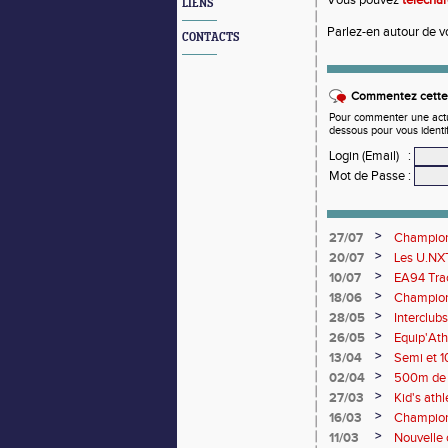
Vous pouvez
téléchar
LIENS
Parlez-en autour de v
CONTACTS
Commentez cette 
Pour commenter une actual
dessous pour vous identi
Login (Email)
:
Mot de Passe
:
>
27/07
Championn
rendez-vo
>
20/07
Les U.NXT
une pluie
>
10/07
EA94 Trac
>
18/06
Championn
>
28/05
Interclub
>
26/05
Equip'Ath
>
13/04
Semi et 1
>
02/04
500m de 
>
27/03
Kid's ath
champion
>
16/03
Championn
>
11/03
Nouvelle c