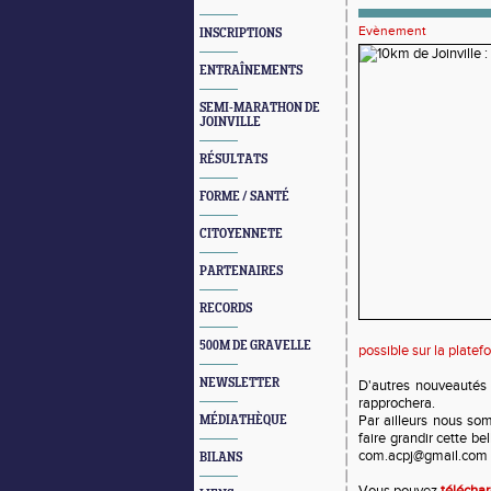
Evènement
INSCRIPTIONS
ENTRAÎNEMENTS
SEMI-MARATHON DE
JOINVILLE
RÉSULTATS
FORME / SANTÉ
CITOYENNETE
PARTENAIRES
RECORDS
500M DE GRAVELLE
possible sur la plate
NEWSLETTER
D'autres nouveautés 
rapprochera.
Par ailleurs nous so
MÉDIATHÈQUE
faire grandir cette be
com.acpj@gmail.com
BILANS