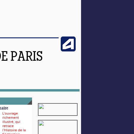
DE PARIS
naire
L'ouvrage
richement
illustré, qui
retrace
l’Histoire de la