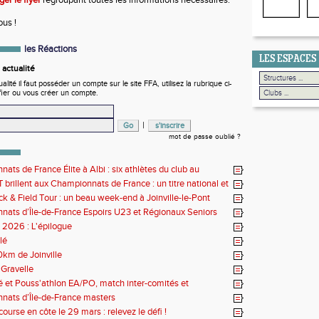
ger le flyer
regroupant toutes les informations nécessaires.
ous !
les Réactions
LES ESPACES
actualité
ité il faut posséder un compte sur le site FFA, utilisez la rubrique ci-
fier ou vous créer un compte.
|
mot de passe oublié ?
ats de France Élite à Albi : six athlètes du club au
us de l'élite nationale
 brillent aux Championnats de France : un titre national et
 de performances
k & Field Tour : un beau week-end à Joinville-le-Pont
ats d’Île-de-France Espoirs U23 et Régionaux Seniors
s 2026 : L'épilogue
lé
0km de Joinville
Gravelle
lé et Pouss'athlon EA/PO, match inter-comités et
nat LIFA épreuves combinées BE/MI
ats d’Île-de-France masters
ourse en côte le 29 mars : relevez le défi !