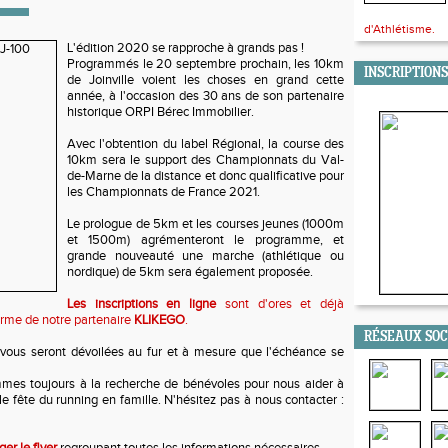
d'Athlétisme.
L'édition 2020 se rapproche à grands pas !
Programmés le 20 septembre prochain, les 10km
INSCRIPTIONS
de Joinville voient les choses en grand cette
année, à l'occasion des 30 ans de son partenaire
historique ORPI Bérec Immobilier.
Avec l'obtention du label Régional, la course des
10km sera le support des Championnats du Val-
de-Marne de la distance et donc qualificative pour
les Championnats de France 2021.
Le prologue de 5km et les courses jeunes (1000m
et 1500m) agrémenteront le programme, et
grande nouveauté une marche (athlétique ou
nordique) de 5km sera également proposée.
Les inscriptions en ligne
sont d'ores et déjà
forme de notre partenaire
KLIKEGO
.
RÉSEAUX SO
vous seront dévoilées au fur et à mesure que l'échéance se
mmes toujours à la recherche de bénévoles pour nous aider à
lle fête du running en famille. N'hésitez pas à nous contacter :