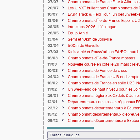
>
27/07
Championnats de France Élite à Albi : six 
rendez-vous de l'élite nationale
>
20/07
Les U.NXT brillent aux Championnats de Fr
une pluie de performances
>
10/07
EA94 Track & Field Tour : un beau week-en
>
18/06
Championnats d’Île-de-France Espoirs U2
>
28/05
Interclubs 2026 : L'épilogue
>
26/05
Equip'Athlé
>
13/04
Semi et 10km de Joinville
>
02/04
500m de Gravelle
>
27/03
Kid's athlé et Pouss'athlon EA/PO, match 
championnat LIFA épreuves combinées B
>
16/03
Championnats d’Île-de-France masters
>
11/03
Nouvelle course en côte le 29 mars : releve
>
10/03
Championnats de France de cross
>
24/02
Championnats de France U18 et champio
Lancers Long
>
18/02
Championnats de France en salle U23, Na
de cross-country
>
11/02
Un week-end de haut niveau pour les Joinv
>
26/01
Championnats régionaux Cadets & Juniors
performances avant le Meeting de Paris
>
12/01
Départementaux de cross et régionaux E
>
23/12
Championnats départementaux à Eaub
>
15/12
Championnat départementaux d'épreuve
>
09/12
Championnats départementaux à Eaubonn