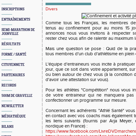
Divers
INSCRIPTIONS
ENTRAÎNEMENTS
Comme tous les Français, les membres de l
tenus au confinement pour au moins 15 jour
SEMI-MARATHON DE
annonces nous vous invitons à respecter sc
JOINVILLE
rester chez vous afin de ralentir au maximum l
RÉSULTATS
Mais une question se pose : Quid de la pra
tous membres d'un club d'athlétisme en plein 
FORME / SANTÉ
L'équipe d'entraineurs vous incite à pratique
CITOYENNETE
jour, que ce soit dans votre appartement, sur 
ou bien autour de chez vous (à la condition 
PARTENAIRES
d'avoir une attestation sur vous).
RECORDS
Pour les athlètes "Compétition" nous vous i
de votre entraineur qui ne manquera pas 
500M DE GRAVELLE
confectionner un programme sur mesure.
NEWSLETTER
Concernant les adhérents "Athlé Santé" vou
en contact avec vos coachs mais également t
MÉDIATHÈQUE
les liens suivants (fournis par Arja Meyer
nordique en France) :
BILANS
https://www.facebook.com/LivreDVDmarchen