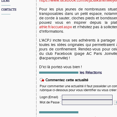
https://www.facebook.com/ArjaJalkanenMeye
LIENS
Pour les plus jeunes de nombreuses situat
CONTACTS
transposables dans un petit espace, notamm
de corde à sauter, cloches pieds et bondisse
pouvez vous en inspirer depuis la pl
athle.fr/accueil.aspx
et n'hésitez pas à sollicit
d'informations.
L'ACPJ incite tous ses adhérents à partager 
toutes les idées originales qui permettraient
jours de confinement. Rendez-vous pour cel
du club Facebook (page AC Paris Joinville)
@acparisjoinville) !
D'ici là portez-vous bien !
les Réactions
Commentez cette actualité
Pour commenter une actualité il faut posséder un compt
rubrique ci-dessous pour vous identifier ou vous crée
Login (Email)
:
Mot de Passe
: