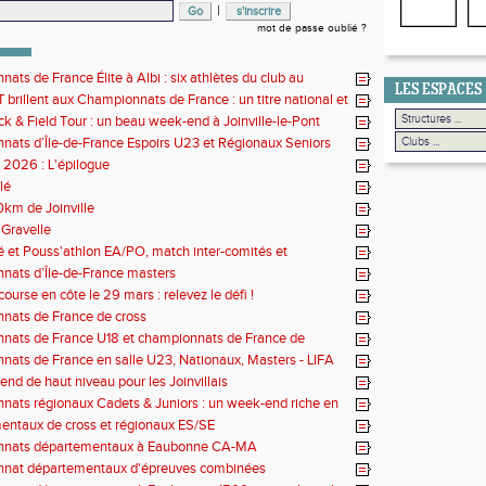
|
mot de passe oublié ?
ats de France Élite à Albi : six athlètes du club au
LES ESPACES
us de l'élite nationale
 brillent aux Championnats de France : un titre national et
 de performances
k & Field Tour : un beau week-end à Joinville-le-Pont
ats d’Île-de-France Espoirs U23 et Régionaux Seniors
s 2026 : L'épilogue
lé
0km de Joinville
Gravelle
lé et Pouss'athlon EA/PO, match inter-comités et
nat LIFA épreuves combinées BE/MI
ats d’Île-de-France masters
ourse en côte le 29 mars : relevez le défi !
nats de France de cross
nats de France U18 et championnats de France de
Long
ats de France en salle U23, Nationaux, Masters - LIFA
country
nd de haut niveau pour les Joinvillais
ats régionaux Cadets & Juniors : un week-end riche en
ces avant le Meeting de Paris
ntaux de cross et régionaux ES/SE
nats départementaux à Eaubonne CA-MA
nat départementaux d'épreuves combinées