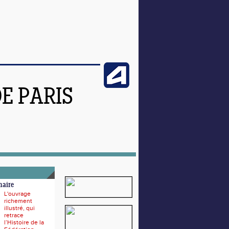
DE PARIS
naire
L'ouvrage
richement
illustré, qui
retrace
l’Histoire de la