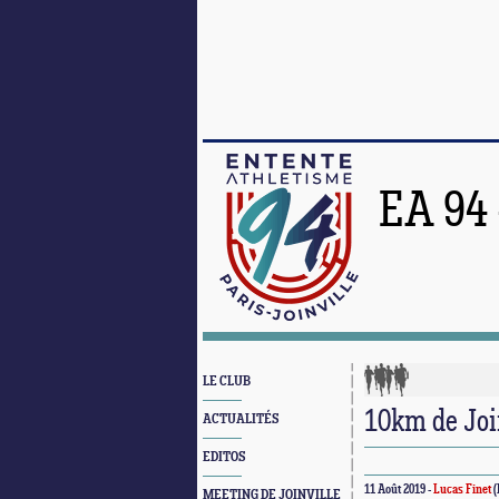
EA 94
LE CLUB
10km de Joi
ACTUALITÉS
EDITOS
11 Août 2019 -
Lucas Finet
(
MEETING DE JOINVILLE