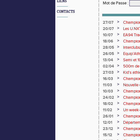
LIENS
Mot de Passe
:
CONTACTS
>
27/07
Championn
rendez-vo
>
20/07
Les U.NXT
une pluie
>
10/07
EA94 Trac
>
18/06
Championn
>
28/05
Interclub
>
26/05
Equip'Ath
>
13/04
Semi et 1
>
02/04
500m de 
>
27/03
Kid's ath
champion
>
16/03
Championn
>
11/03
Nouvelle c
>
10/03
Champion
>
24/02
Champion
Lancers 
>
18/02
Championn
de cross-
>
11/02
Un week-e
>
26/01
Championn
performan
>
12/01
Départeme
>
23/12
Champion
>
15/12
Champion