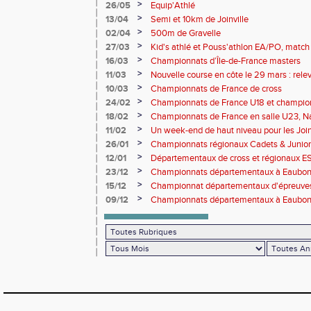
>
26/05
Equip'Athlé
>
13/04
Semi et 10km de Joinville
>
02/04
500m de Gravelle
>
27/03
Kid's athlé et Pouss'athlon EA/PO, match 
championnat LIFA épreuves combinées B
>
16/03
Championnats d’Île-de-France masters
>
11/03
Nouvelle course en côte le 29 mars : releve
>
10/03
Championnats de France de cross
>
24/02
Championnats de France U18 et champio
Lancers Long
>
18/02
Championnats de France en salle U23, Na
de cross-country
>
11/02
Un week-end de haut niveau pour les Joinv
>
26/01
Championnats régionaux Cadets & Juniors
performances avant le Meeting de Paris
>
12/01
Départementaux de cross et régionaux E
>
23/12
Championnats départementaux à Eaub
>
15/12
Championnat départementaux d'épreuve
>
09/12
Championnats départementaux à Eaubonn