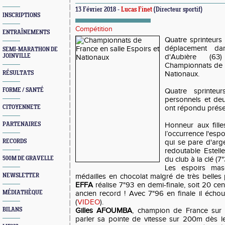
13 Février 2018 -
Lucas Finet
(Directeur sportif)
INSCRIPTIONS
Compétition
ENTRAÎNEMENTS
Quatre sprinteurs
déplacement dan
SEMI-MARATHON DE
JOINVILLE
d'Aubière (6
Championnats de F
RÉSULTATS
Nationaux.
FORME / SANTÉ
Quatre sprinteu
personnels et deu
CITOYENNETE
ont répondu prése
PARTENAIRES
Honneur aux filles
l’occurrence l'esp
RECORDS
qui se pare d'arg
redoutable Estell
500M DE GRAVELLE
du club à la clé (7
Les espoirs mas
NEWSLETTER
médailles en chocolat malgré de très belles
EFFA
réalise 7"93 en demi-finale, soit 20 c
MÉDIATHÈQUE
ancien record ! Avec 7"96 en finale il éch
(
VIDEO
).
BILANS
Gilles AFOUMBA
, champion de France sur 4
parler sa pointe de vitesse sur 200m dès le