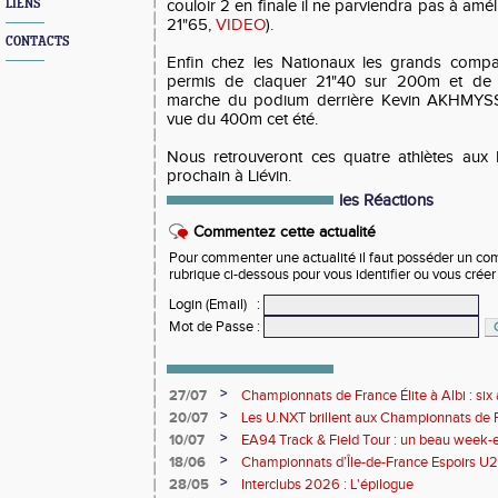
LIENS
couloir 2 en finale il ne parviendra pas à am
21"65,
VIDEO
).
CONTACTS
Enfin chez les Nationaux les grands compa
permis de claquer 21"40 sur 200m et de 
marche du podium derrière Kevin AKHMYS
vue du 400m cet été.
Nous retrouveront ces quatre athlètes aux 
prochain à Liévin.
les Réactions
Commentez cette actualité
Pour commenter une actualité il faut posséder un compt
rubrique ci-dessous pour vous identifier ou vous crée
Login (Email)
:
Mot de Passe
:
>
27/07
Championnats de France Élite à Albi : six 
rendez-vous de l'élite nationale
>
20/07
Les U.NXT brillent aux Championnats de Fr
une pluie de performances
>
10/07
EA94 Track & Field Tour : un beau week-en
>
18/06
Championnats d’Île-de-France Espoirs U2
>
28/05
Interclubs 2026 : L'épilogue