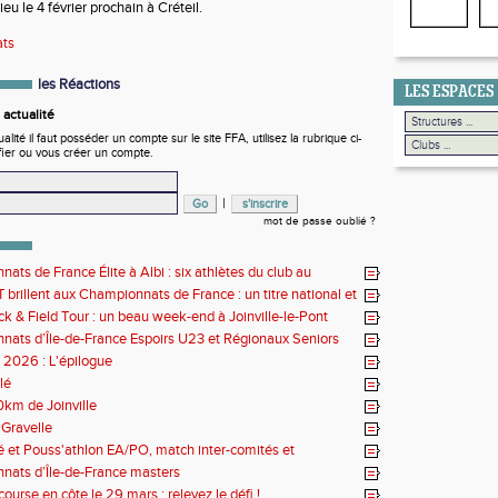
eu le 4 février prochain à Créteil.
ats
les Réactions
LES ESPACES
actualité
ité il faut posséder un compte sur le site FFA, utilisez la rubrique ci-
fier ou vous créer un compte.
|
mot de passe oublié ?
ats de France Élite à Albi : six athlètes du club au
us de l'élite nationale
 brillent aux Championnats de France : un titre national et
 de performances
k & Field Tour : un beau week-end à Joinville-le-Pont
ats d’Île-de-France Espoirs U23 et Régionaux Seniors
s 2026 : L'épilogue
lé
0km de Joinville
Gravelle
lé et Pouss'athlon EA/PO, match inter-comités et
nat LIFA épreuves combinées BE/MI
ats d’Île-de-France masters
ourse en côte le 29 mars : relevez le défi !