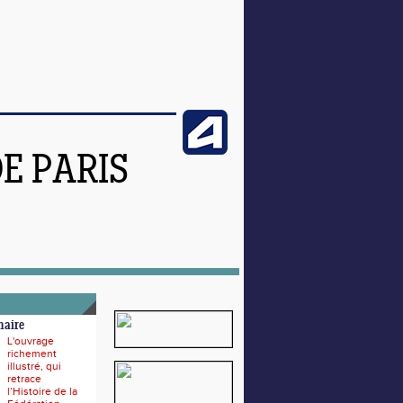
DE PARIS
naire
L'ouvrage
richement
illustré, qui
retrace
l’Histoire de la