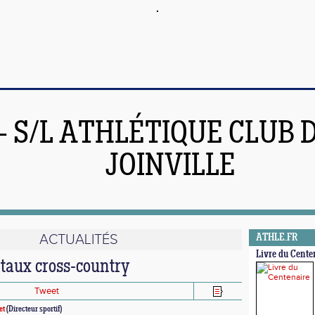
 - S/L ATHLÉTIQUE CLUB 
JOINVILLE
ACTUALITÉS
ATHLE.FR
Livre du Cente
aux cross-country
Tweet
et
(Directeur sportif)