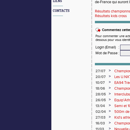
LIENS
de-France qui auront li
CONTACTS
Résultats championn
Résultats kids cross
Commentez cette 
Pour commenter une actual
dessous pour vous identi
Login (Email)
:
Mot de Passe
:
>
27/07
Championn
rendez-vo
>
20/07
Les U.NXT
une pluie
>
10/07
EA94 Trac
>
18/06
Championn
>
28/05
Interclub
>
26/05
Equip'Ath
>
13/04
Semi et 1
>
02/04
500m de 
>
27/03
Kid's ath
champion
>
16/03
Championn
>
11/03
Nouvelle c