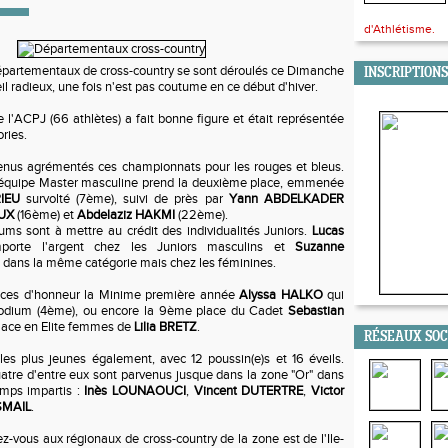
d'Athlétisme.
artementaux de cross-country se sont déroulés ce Dimanche
INSCRIPTIONS
eil radieux, une fois n'est pas coutume en ce début d'hiver.
e l'ACPJ (66 athlètes) a fait bonne figure et était représentée
ries.
enus agrémentés ces championnats pour les rouges et bleus.
l'équipe Master masculine prend la deuxième place, emmenée
RIEU
survolté (7ème), suivi de près par
Yann ABDELKADER
OUX
(16ème) et
Abdelaziz HAKMI
(22ème).
ums sont à mettre au crédit des individualités Juniors.
Lucas
orte l'argent chez les Juniors masculins et
Suzanne
 dans la même catégorie mais chez les féminines.
laces d'honneur la Minime première année
Alyssa HALKO
qui
odium (4ème), ou encore la 9ème place du Cadet
Sebastian
lace en Elite femmes de
Lilia BRETZ
.
RÉSEAUX SO
les plus jeunes également, avec 12 poussin(e)s et 16 éveils.
atre d'entre eux sont parvenus jusque dans la zone "Or" dans
emps impartis :
Inès LOUNAOUCI
,
Vincent DUTERTRE
,
Victor
SMAIL
.
ez-vous aux régionaux de cross-country de la zone est de l'Ile-