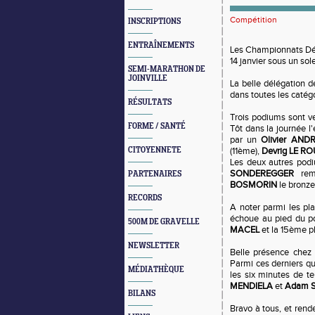
Compétition
INSCRIPTIONS
ENTRAÎNEMENTS
Les Championnats Dép
14 janvier sous un sol
SEMI-MARATHON DE
JOINVILLE
La belle délégation d
dans toutes les catégo
RÉSULTATS
Trois podiums sont v
FORME / SANTÉ
Tôt dans la journée 
par un
Olivier AND
CITOYENNETE
(11ème),
Devrig LE R
Les deux autres podi
SONDEREGGER
remp
PARTENAIRES
BOSMORIN
le bronze
RECORDS
A noter parmi les p
échoue au pied du p
500M DE GRAVELLE
MACEL
et la 15ème p
NEWSLETTER
Belle présence chez 
Parmi ces derniers qu
MÉDIATHÈQUE
les six minutes de t
MENDIELA
et
Adam 
BILANS
Bravo à tous, et rend