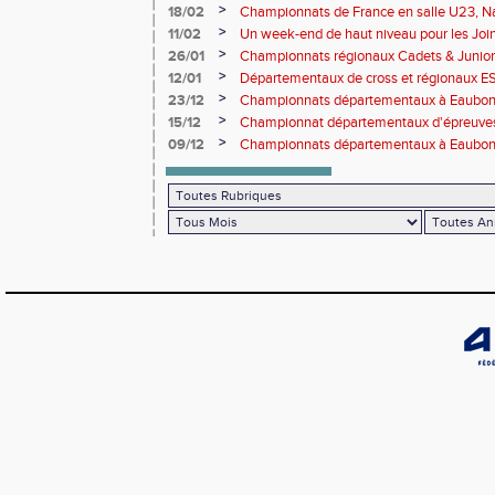
Lancers Long
>
18/02
Championnats de France en salle U23, Na
de cross-country
>
11/02
Un week-end de haut niveau pour les Joinv
>
26/01
Championnats régionaux Cadets & Juniors
performances avant le Meeting de Paris
>
12/01
Départementaux de cross et régionaux E
>
23/12
Championnats départementaux à Eaub
>
15/12
Championnat départementaux d'épreuve
>
09/12
Championnats départementaux à Eaubonn