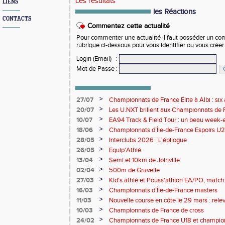
Les résultats
LIENS
les Réactions
CONTACTS
Commentez cette actualité
Pour commenter une actualité il faut posséder un compt
rubrique ci-dessous pour vous identifier ou vous crée
Login (Email)
:
Mot de Passe
:
>
27/07
Championnats de France Élite à Albi : six 
rendez-vous de l'élite nationale
>
20/07
Les U.NXT brillent aux Championnats de Fr
une pluie de performances
>
10/07
EA94 Track & Field Tour : un beau week-en
>
18/06
Championnats d’Île-de-France Espoirs U2
>
28/05
Interclubs 2026 : L'épilogue
>
26/05
Equip'Athlé
>
13/04
Semi et 10km de Joinville
>
02/04
500m de Gravelle
>
27/03
Kid's athlé et Pouss'athlon EA/PO, match 
championnat LIFA épreuves combinées B
>
16/03
Championnats d’Île-de-France masters
>
11/03
Nouvelle course en côte le 29 mars : releve
>
10/03
Championnats de France de cross
>
24/02
Championnats de France U18 et champio