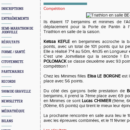
Compétition
INSCRIPTIONS
ENTRAÎNEMENTS
Ils étaient 17 benjamins et minimes de l'A
déplacement pour la Porte de Pantin à l
SEMI-MARATHON DE
Triathlon en salle de la saison.
JOINVILLE
Keïssa KEFLE
en benjamines accroche la b
RÉSULTATS
points, avec un total de 101 points qui lui pe
Elle a réalisé 7"4 au 50m, 4m35 en Longueur 
FORME / SANTÉ
C'est une Joinvillaise qui la seconde ! En
POLOMACK
se classe deuxième avec 93 poin
CITOYENNETE
compétition !
PARTENAIRES
Chez les Minimes filles
Elisa LE BORGNE
est 
place avec 56 points.
RECORDS
Du côté des garçons belle prestation de
B
500M DE GRAVELLE
benjamins, il prend la 7ème place avec 69 po
en Minimes ce sont
Lucas CHIMIER
(9ème, 66
NEWSLETTER
(10ème, 65 points) qui tirent le mieux leur épin
MÉDIATHÈQUE
La prochaine rencontre en salle aura lieu le 1
avec les épreuves combinées, et le 11 février 
BILANS