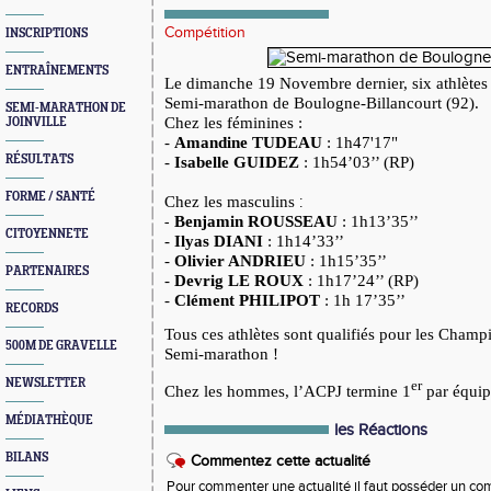
Compétition
INSCRIPTIONS
ENTRAÎNEMENTS
Le dimanche 19 Novembre dernier, six athlètes 
Semi-marathon de Boulogne-Billancourt (92).
SEMI-MARATHON DE
Chez les féminines :
JOINVILLE
-
Amandine TUDEAU
: 1h47'17"
RÉSULTATS
-
Isabelle GUIDEZ
: 1h54’03’’ (RP)
FORME / SANTÉ
Chez les masculins
:
Benjamin ROUSSEAU
: 1h13’35’’
-
CITOYENNETE
-
Ilyas DIANI
: 1h14’33’’
-
Olivier ANDRIEU
: 1h15’35’’
PARTENAIRES
-
Devrig LE ROUX
: 1h17’24’’ (RP)
-
Clément PHILIPOT
: 1h 17’35’’
RECORDS
Tous ces athlètes sont qualifiés pour les Cham
500M DE GRAVELLE
Semi-marathon !
NEWSLETTER
er
Chez les hommes, l’ACPJ termine 1
par équip
MÉDIATHÈQUE
les Réactions
BILANS
Commentez cette actualité
Pour commenter une actualité il faut posséder un compt