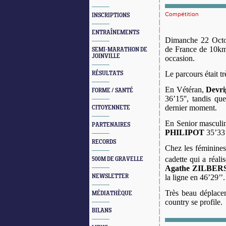
Compétition
INSCRIPTIONS
ENTRAÎNEMENTS
Dimanche 22 Octob
de France de 10km
SEMI-MARATHON DE
JOINVILLE
occasion.
Le parcours était tr
RÉSULTATS
En Vétéran,
Devr
FORME / SANTÉ
36’15'', tandis q
dernier moment.
CITOYENNETE
En Senior masculi
PARTENAIRES
PHILIPOT
35’33’
RECORDS
Chez les féminines
cadette qui a réali
500M DE GRAVELLE
Agathe ZILBE
NEWSLETTER
la ligne en 46’29’’.
Très beau déplacem
MÉDIATHÈQUE
country se profile.
BILANS