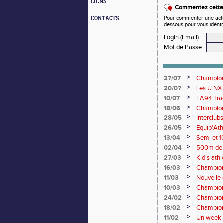
LIENS
Commentez cette 
Pour commenter une actual
CONTACTS
dessous pour vous identi
Login (Email)
:
Mot de Passe
:
>
27/07
Championn
rendez-vo
>
20/07
Les U.NXT
une pluie
>
10/07
EA94 Trac
>
18/06
Championn
>
28/05
Interclub
>
26/05
Equip'Ath
>
13/04
Semi et 1
>
02/04
500m de 
>
27/03
Kid's ath
champion
>
16/03
Championn
>
11/03
Nouvelle c
>
10/03
Champion
>
24/02
Champion
Lancers 
>
18/02
Championn
de cross-
>
11/02
Un week-e