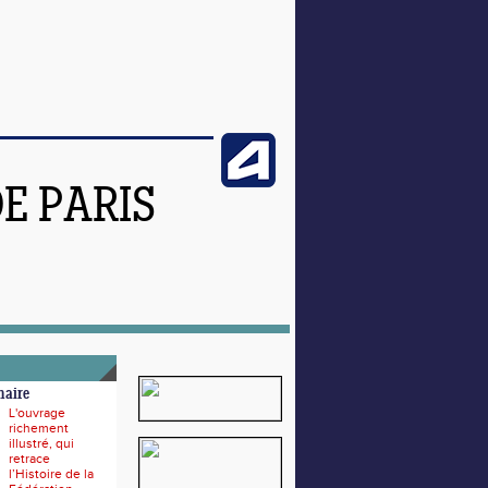
DE PARIS
naire
L'ouvrage
richement
illustré, qui
retrace
l’Histoire de la