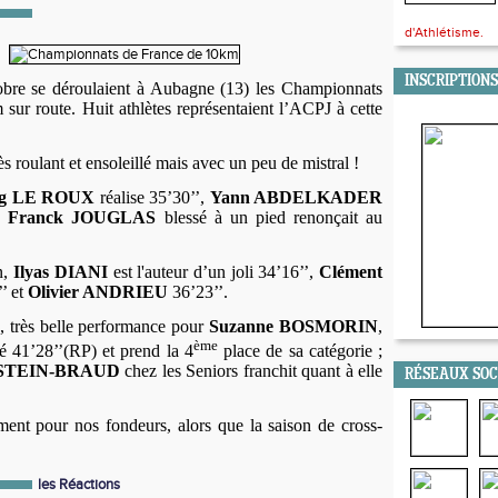
d'Athlétisme.
INSCRIPTIONS
re se déroulaient à Aubagne (13) les Championnats
 sur route.
Huit athlètes représentaient l’ACPJ à cette
ès roulant et ensoleillé mais avec un peu de mistral !
ig LE ROUX
réalise 35’30’’,
Yann ABDELKADER
ue
Franck JOUGLAS
blessé à un pied renonçait au
n,
Ilyas DIANI
est l'auteur d’un joli 34’16’’,
Clément
’ et
Olivier ANDRIEU
36’23’’.
, très belle performance pour
Suzanne BOSMORIN
,
ème
sé 41’28’’(RP) et prend la 4
place de sa catégorie ;
RSTEIN-BRAUD
chez les Seniors franchit quant à elle
RÉSEAUX SO
ent pour nos fondeurs, alors que la saison de cross-
les Réactions