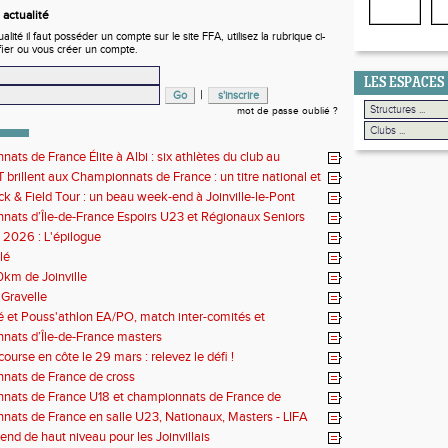
actualité
ité il faut posséder un compte sur le site FFA, utilisez la rubrique ci-
fier ou vous créer un compte.
LES ESPACES
|
mot de passe oublié ?
ats de France Élite à Albi : six athlètes du club au
us de l'élite nationale
 brillent aux Championnats de France : un titre national et
 de performances
k & Field Tour : un beau week-end à Joinville-le-Pont
ats d’Île-de-France Espoirs U23 et Régionaux Seniors
s 2026 : L'épilogue
lé
0km de Joinville
Gravelle
lé et Pouss'athlon EA/PO, match inter-comités et
nat LIFA épreuves combinées BE/MI
ats d’Île-de-France masters
ourse en côte le 29 mars : relevez le défi !
nats de France de cross
nats de France U18 et championnats de France de
Long
ats de France en salle U23, Nationaux, Masters - LIFA
country
nd de haut niveau pour les Joinvillais