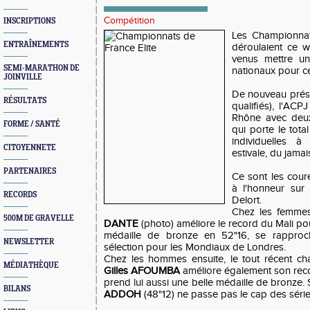
Compétition
INSCRIPTIONS
Les Championnat
ENTRAÎNEMENTS
déroulaient ce w
venus mettre u
SEMI-MARATHON DE
nationaux pour ce
JOINVILLE
De nouveau prése
RÉSULTATS
qualifiés), l'AC
Rhône avec deux
FORME / SANTÉ
qui porte le tota
individuelles 
CITOYENNETE
estivale, du jamai
PARTENAIRES
Ce sont les cour
à l'honneur sur 
RECORDS
Delort.
Chez les femmes
500M DE GRAVELLE
DANTE
(photo) améliore le record du Mali pou
médaille de bronze en 52"16, se rapproc
NEWSLETTER
sélection pour les Mondiaux de Londres.
Chez les hommes ensuite, le tout récent c
MÉDIATHÈQUE
Gilles AFOUMBA
améliore également son reco
prend lui aussi une belle médaille de bronze
BILANS
ADDOH
(48"12) ne passe pas le cap des série