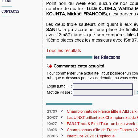
LIENS
Point noir du week-end, aucun de nos cou
nombre de quatre
: Lucie KUDELA
,
Wahiba
CONTACTS
KOUNTA
,
Mickaël FRANCOIS
), n'est parvenu 
Les deux triple sauteurs ont quant à eux é
SANTU
a pu accrocher une place de finali
avec 12m82) tandis que son compère
Jule
10ème places chez les messieurs avec 15m87.
Tous les résultats
les Réactions
Commentez cette actualité
Pour commenter une actualité il faut posséder un compt
rubrique ci-dessous pour vous identifier ou vous crée
Login (Email)
:
Mot de Passe
:
>
27/07
Championnats de France Élite à Albi : six 
rendez-vous de l'élite nationale
>
20/07
Les U.NXT brillent aux Championnats de Fr
une pluie de performances
>
10/07
EA94 Track & Field Tour : un beau week-en
>
18/06
Championnats d’Île-de-France Espoirs U2
>
28/05
Interclubs 2026 : L'épilogue