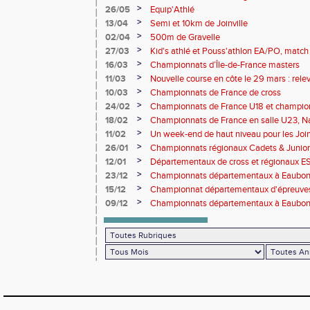
>
26/05
Equip'Athlé
>
13/04
Semi et 10km de Joinville
>
02/04
500m de Gravelle
>
27/03
Kid's athlé et Pouss'athlon EA/PO, match 
championnat LIFA épreuves combinées B
>
16/03
Championnats d’Île-de-France masters
>
11/03
Nouvelle course en côte le 29 mars : releve
>
10/03
Championnats de France de cross
>
24/02
Championnats de France U18 et champio
Lancers Long
>
18/02
Championnats de France en salle U23, Na
de cross-country
>
11/02
Un week-end de haut niveau pour les Joinv
>
26/01
Championnats régionaux Cadets & Juniors
performances avant le Meeting de Paris
>
12/01
Départementaux de cross et régionaux E
>
23/12
Championnats départementaux à Eaub
>
15/12
Championnat départementaux d'épreuve
>
09/12
Championnats départementaux à Eaubonn