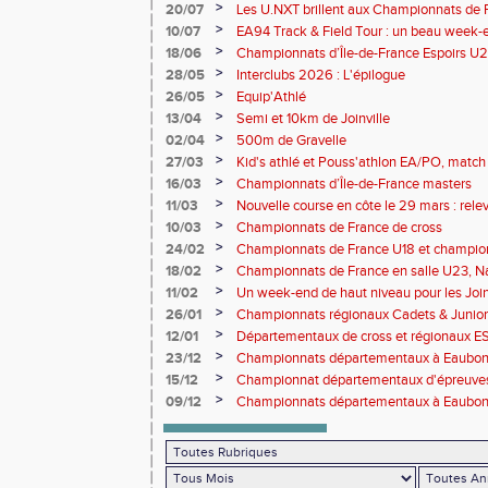
rendez-vous de l'élite nationale
>
20/07
Les U.NXT brillent aux Championnats de Fr
une pluie de performances
>
10/07
EA94 Track & Field Tour : un beau week-en
>
18/06
Championnats d’Île-de-France Espoirs U2
>
28/05
Interclubs 2026 : L'épilogue
>
26/05
Equip'Athlé
>
13/04
Semi et 10km de Joinville
>
02/04
500m de Gravelle
>
27/03
Kid's athlé et Pouss'athlon EA/PO, match 
championnat LIFA épreuves combinées B
>
16/03
Championnats d’Île-de-France masters
>
11/03
Nouvelle course en côte le 29 mars : releve
>
10/03
Championnats de France de cross
>
24/02
Championnats de France U18 et champio
Lancers Long
>
18/02
Championnats de France en salle U23, Na
de cross-country
>
11/02
Un week-end de haut niveau pour les Joinv
>
26/01
Championnats régionaux Cadets & Juniors
performances avant le Meeting de Paris
>
12/01
Départementaux de cross et régionaux E
>
23/12
Championnats départementaux à Eaub
>
15/12
Championnat départementaux d'épreuve
>
09/12
Championnats départementaux à Eaubonn