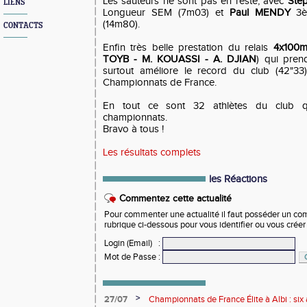
Les sauteurs ne sont pas en reste, avec
Sté
LIENS
Longueur SEM (7m03) et
Paul MENDY
3è
(14m80).
CONTACTS
Enfin très belle prestation du relais
4x100
TOYB - M. KOUASSI - A. DJIAN
) qui pren
surtout améliore le record du club (42"33)
Championnats de France.
En tout ce sont 32 athlètes du club q
championnats.
Bravo à tous !
Les résultats complets
les Réactions
Commentez cette actualité
Pour commenter une actualité il faut posséder un compt
rubrique ci-dessous pour vous identifier ou vous crée
Login (Email)
:
Mot de Passe
:
>
27/07
Championnats de France Élite à Albi : six 