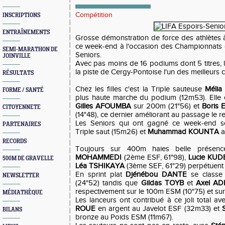
Compétition
INSCRIPTIONS
ENTRAÎNEMENTS
Grosse démonstration de force des athlètes 
ce week-end à l'occasion des Championnats d
SEMI-MARATHON DE
Seniors.
JOINVILLE
Avec pas moins de 16 podiums dont 5 titres, l
la piste de Cergy-Pontoise l'un des meilleurs cr
RÉSULTATS
Chez les filles c'est la Triple sauteuse
Méli
FORME / SANTÉ
plus haute marche du podium (12m53). Elle e
Gilles AFOUMBA
sur 200m (21"56) et
Boris 
CITOYENNETE
(14"48), ce dernier améliorant au passage le 
Les Seniors qui ont gagné ce week-end 
PARTENAIRES
Triple saut (15m26) et
Muhammad KOUNTA
a
RECORDS
Toujours sur 400m haies belle présen
MOHAMMEDI
(2ème ESF, 61"98),
Lucie KUD
500M DE GRAVELLE
Léa TSHIKAYA
(3ème SEF, 61"29) perpétuent l
En sprint plat
Djénébou DANTE
se classe
NEWSLETTER
(24"52) tandis que
Gildas TOYB
et
Axel A
respectivement sur le 100m ESM (10"75) et su
MÉDIATHÈQUE
Les lanceurs ont contribué à ce joli total a
ROUE
en argent au Javelot ESF (32m33) et
BILANS
bronze au Poids ESM (11m67).