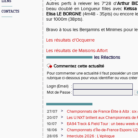
LIENS
Autres perfs à relever les 7"28 d'
Arthur B
beau doublé en Longueur filles avec
Keïssa
CONTACTS
Elisa LE BORGNE
(4m48 - 35pts) ou encore le
sur 1000m (38pts).
Bravo à tous les Benjamins et Minimes pour le
Les résultats d'Ocquerre
Les résultats de Maisons-Alfort
les Réactions
Commentez cette actualité
Pour commenter une actualité il faut posséder un compt
rubrique ci-dessous pour vous identifier ou vous crée
Login (Email)
:
Mot de Passe
:
>
27/07
Championnats de France Élite à Albi : six 
rendez-vous de l'élite nationale
>
20/07
Les U.NXT brillent aux Championnats de Fr
une pluie de performances
>
10/07
EA94 Track & Field Tour : un beau week-en
>
18/06
Championnats d’Île-de-France Espoirs U2
>
28/05
Interclubs 2026 : L'épilogue