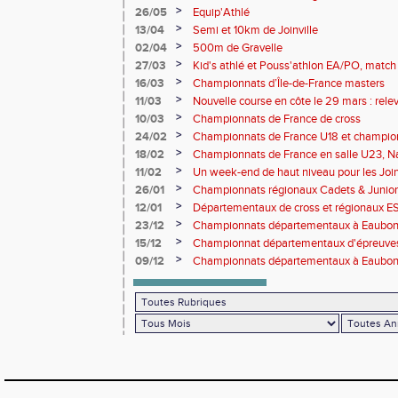
>
26/05
Equip'Athlé
>
13/04
Semi et 10km de Joinville
>
02/04
500m de Gravelle
>
27/03
Kid's athlé et Pouss'athlon EA/PO, match 
championnat LIFA épreuves combinées B
>
16/03
Championnats d’Île-de-France masters
>
11/03
Nouvelle course en côte le 29 mars : releve
>
10/03
Championnats de France de cross
>
24/02
Championnats de France U18 et champio
Lancers Long
>
18/02
Championnats de France en salle U23, Na
de cross-country
>
11/02
Un week-end de haut niveau pour les Joinv
>
26/01
Championnats régionaux Cadets & Juniors
performances avant le Meeting de Paris
>
12/01
Départementaux de cross et régionaux E
>
23/12
Championnats départementaux à Eaub
>
15/12
Championnat départementaux d'épreuve
>
09/12
Championnats départementaux à Eaubonn