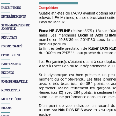
Compétition
INSCRIPTIONS
Quatre athlètes de l'ACPJ avaient obtenu leur 
ENTRAÎNEMENTS
relevés LIFA Minimes, qui se déroulaient cett
Pays de Meaux.
SEMI-MARATHON DE
JOINVILLE
Fiona HEUVELINE
réalise 13"75 (-1.3) sur 10
haies. Les marcheurs
Lucas
et
Axel CHIMI
RÉSULTATS
marche en 19'36"39 et 20'41"80 sous la ch
pied du podium.
FORME / SANTÉ
Enfin très belle prestation de
Ruben DOS REI
du 1000m en 2'43"44, tout proche du record d
CITOYENNETE
Les Benjamin(e)s s'étaient quant à eux dépl
PARTENAIRES
Alfort à l'occasion du tour départemental du C
RECORDS
Si la dynamique est bien présente, un peu 
moment du compte-rendu. Les filles prennen
500M DE GRAVELLE
avec le très beau total de 354 points et a
reprocher. Malheureusement les garçons se
NEWSLETTER
4èmes (sur 10) avec 284 points, à seulement
surtout aucune performance dans les courses 
MÉDIATHÈQUE
D'un point de vue individuel un record du
BILANS
1000m par
Nils DOS REIS
avec 3'07"60 qui r
équipe !