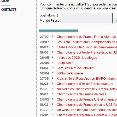
LIENS
Pour commenter une actualité il faut posséder un compt
rubrique ci-dessous pour vous identifier ou vous crée
CONTACTS
Login (Email)
:
Mot de Passe
:
>
27/07
Championnats de France Élite à Albi : six 
rendez-vous de l'élite nationale
>
20/07
Les U.NXT brillent aux Championnats de Fr
une pluie de performances
>
10/07
EA94 Track & Field Tour : un beau week-en
>
18/06
Championnats d’Île-de-France Espoirs U2
>
28/05
Interclubs 2026 : L'épilogue
>
26/05
Equip'Athlé
>
13/04
Semi et 10km de Joinville
>
02/04
500m de Gravelle
>
27/03
Kid's athlé et Pouss'athlon EA/PO, match 
championnat LIFA épreuves combinées B
>
16/03
Championnats d’Île-de-France masters
>
11/03
Nouvelle course en côte le 29 mars : releve
>
10/03
Championnats de France de cross
>
24/02
Championnats de France U18 et champio
Lancers Long
>
18/02
Championnats de France en salle U23, Na
de cross-country
>
11/02
Un week-end de haut niveau pour les Joinv
>
26/01
Championnats régionaux Cadets & Juniors