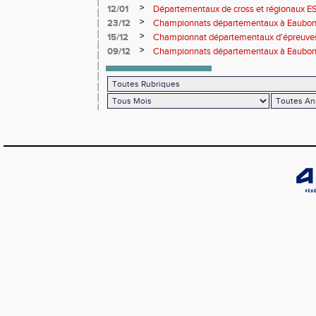
performances avant le Meeting de Paris
>
12/01
Départementaux de cross et régionaux E
>
23/12
Championnats départementaux à Eaub
>
15/12
Championnat départementaux d'épreuve
>
09/12
Championnats départementaux à Eaubonn