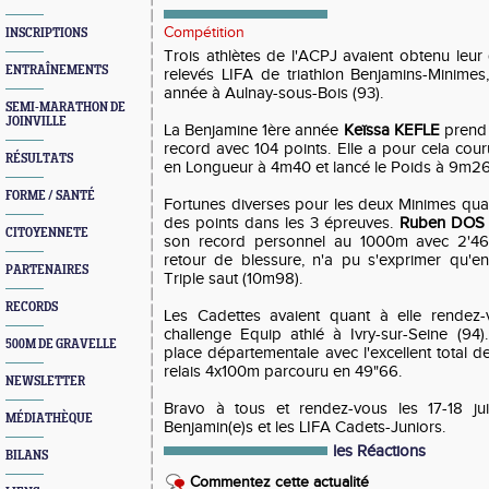
Compétition
INSCRIPTIONS
Trois athlètes de l'ACPJ avaient obtenu leur q
ENTRAÎNEMENTS
relevés LIFA de triathlon Benjamins-Minimes,
année à Aulnay-sous-Bois (93).
SEMI-MARATHON DE
JOINVILLE
La Benjamine 1ère année
Keïssa KEFLE
prend 
record avec 104 points. Elle a pour cela cou
RÉSULTATS
en Longueur à 4m40 et lancé le Poids à 9m26
FORME / SANTÉ
Fortunes diverses pour les deux Minimes qualif
des points dans les 3 épreuves.
Ruben DOS 
CITOYENNETE
son record personnel au 1000m avec 2'4
retour de blessure, n'a pu s'exprimer qu'
PARTENAIRES
Triple saut (10m98).
RECORDS
Les Cadettes avaient quant à elle rendez-v
challenge Equip athlé à Ivry-sur-Seine (94
500M DE GRAVELLE
place départementale avec l'excellent total d
relais 4x100m parcouru en 49"66.
NEWSLETTER
Bravo à tous et rendez-vous les 17-18 jui
MÉDIATHÈQUE
Benjamin(e)s et les LIFA Cadets-Juniors.
les Réactions
BILANS
Commentez cette actualité