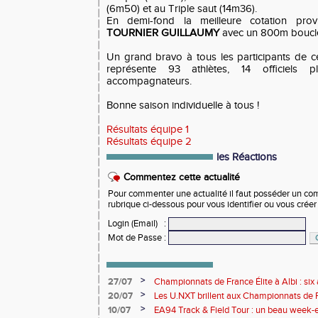
(6m50) et au Triple saut (14m36).
En demi-fond la meilleure cotation pr
TOURNIER GUILLAUMY
avec un 800m bouclé
Un grand bravo à tous les participants de ce
représente 93 athlètes, 14 officiels p
accompagnateurs.
Bonne saison individuelle à tous !
Résultats équipe 1
Résultats équipe 2
les Réactions
Commentez cette actualité
Pour commenter une actualité il faut posséder un compt
rubrique ci-dessous pour vous identifier ou vous crée
Login (Email)
:
Mot de Passe
:
>
27/07
Championnats de France Élite à Albi : six 
rendez-vous de l'élite nationale
>
20/07
Les U.NXT brillent aux Championnats de Fr
une pluie de performances
>
10/07
EA94 Track & Field Tour : un beau week-en