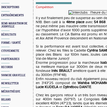
Compétition
INSCRIPTIONS
ENTRAÎNEMENTS
Il y eut finalement peu de suspense au sein de
N1B. Bien calé à la
4ème place
avec
54 868 
SEMI-MARATHON DE
ne peut même pas maudire cette transmission
JOINVILLE
car l'hypothèse d'avoir 1000 points supplémen
au classement. Le CA Balma est promu en N1
RÉSULTATS
et Aix Athlé Provence descendent en National
FORME / SANTÉ
Si la performance est avant tout collective
relever. Chez les filles la Cadette
Cyréna SA
CITOYENNETE
place des Bilans sur 100m haies...toutes cat
Val-de-Marne Junior)!
PARTENAIRES
Énorme progression pour la marcheuse
Isa
sa meilleure marque sur 3000m de deux min
RECORDS
fondeuse
Inès BRAULT
améliore quant à elle
du 3000m (11'14"48).
500M DE GRAVELLE
Enfin nouveau record du club également pour
en 3'43"25 composé de
Wahiba MOHAMM
NEWSLETTER
Lucie KUDELA
et
Djénébou DANTE
.
MÉDIATHÈQUE
Chez les garçons retour à un très bon nivea
sur 400m haies (50"97). Le Congolais
Gi
BILANS
excellent 400m (47"23), tandis que les éterne