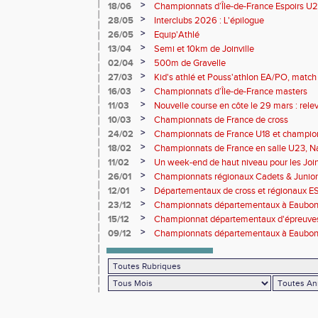
>
18/06
Championnats d’Île-de-France Espoirs U2
>
28/05
Interclubs 2026 : L'épilogue
>
26/05
Equip'Athlé
>
13/04
Semi et 10km de Joinville
>
02/04
500m de Gravelle
>
27/03
Kid's athlé et Pouss'athlon EA/PO, match 
championnat LIFA épreuves combinées B
>
16/03
Championnats d’Île-de-France masters
>
11/03
Nouvelle course en côte le 29 mars : releve
>
10/03
Championnats de France de cross
>
24/02
Championnats de France U18 et champio
Lancers Long
>
18/02
Championnats de France en salle U23, Na
de cross-country
>
11/02
Un week-end de haut niveau pour les Joinv
>
26/01
Championnats régionaux Cadets & Juniors
performances avant le Meeting de Paris
>
12/01
Départementaux de cross et régionaux E
>
23/12
Championnats départementaux à Eaub
>
15/12
Championnat départementaux d'épreuve
>
09/12
Championnats départementaux à Eaubonn