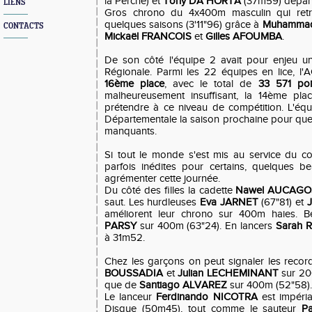
la Perche) et
Tony DA HORTA
(37m59) dépann
LIENS
Gros chrono du 4x400m masculin qui retro
quelques saisons (3'11"96) grâce à
Muhamma
CONTACTS
Mickaël FRANCOIS
et
Gilles AFOUMBA
.
De son côté l'équipe 2 avait pour enjeu u
Régionale. Parmi les 22 équipes en lice, l'AC
16ème place
, avec le total de
33 571 poi
malheureusement insuffisant, la 14ème pla
prétendre à ce niveau de compétition. L'équ
Départementale la saison prochaine pour que
manquants.
Si tout le monde s'est mis au service du co
parfois inédites pour certains, quelques b
agrémenter cette journée.
Du côté des filles la cadette
Nawel AUCAGO
saut. Les hurdleuses
Eva JARNET
(67"81) et
améliorent leur chrono sur 400m haies. B
PARSY
sur 400m (63"24). En lancers
Sarah 
à 31m52.
Chez les garçons on peut signaler les reco
BOUSSADIA
et
Julian LECHEMINANT
sur 20
que de
Santiago ALVAREZ
sur 400m (52"58).
Le lanceur
Ferdinando NICOTRA
est impéria
Disque (50m45), tout comme le sauteur
P