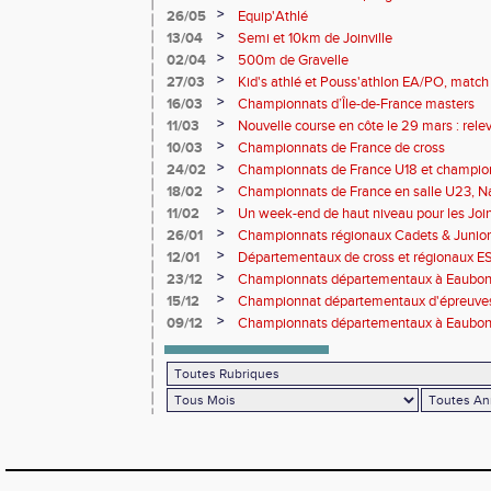
>
26/05
Equip'Athlé
>
13/04
Semi et 10km de Joinville
>
02/04
500m de Gravelle
>
27/03
Kid's athlé et Pouss'athlon EA/PO, match 
championnat LIFA épreuves combinées B
>
16/03
Championnats d’Île-de-France masters
>
11/03
Nouvelle course en côte le 29 mars : releve
>
10/03
Championnats de France de cross
>
24/02
Championnats de France U18 et champio
Lancers Long
>
18/02
Championnats de France en salle U23, Na
de cross-country
>
11/02
Un week-end de haut niveau pour les Joinv
>
26/01
Championnats régionaux Cadets & Juniors
performances avant le Meeting de Paris
>
12/01
Départementaux de cross et régionaux E
>
23/12
Championnats départementaux à Eaub
>
15/12
Championnat départementaux d'épreuve
>
09/12
Championnats départementaux à Eaubonn