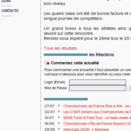
LIENS
bon niveau.
CONTACTS
Les quatre relais ont été de bonne facture et 
longue journée de compétition.
Un grand bravo à tous les athlètes ainsi qu'
œuvré sur cette rencontre.
Rendez-vous espéré pour le 2ème tour le 20 o
Tous les résultats
les Réactions
Commentez cette actualité
Pour commenter une actualité il faut posséder un compt
rubrique ci-dessous pour vous identifier ou vous crée
Login (Email)
:
Mot de Passe
:
>
27/07
Championnats de France Élite à Albi : six 
rendez-vous de l'élite nationale
>
20/07
Les U.NXT brillent aux Championnats de Fr
une pluie de performances
>
10/07
EA94 Track & Field Tour : un beau week-en
>
18/06
Championnats d’Île-de-France Espoirs U2
>
28/05
Interclubs 2026 : L'épilogue