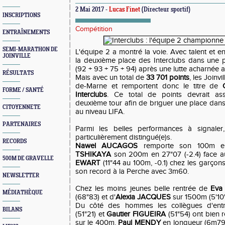
2 Mai 2017 -
Lucas Finet
(Directeur sportif)
INSCRIPTIONS
Compétition
ENTRAÎNEMENTS
SEMI-MARATHON DE
L'équipe 2 a montré la voie. Avec talent et e
JOINVILLE
la deuxième place des Interclubs dans une 
(92 + 93 + 75 + 94) après une lutte acharnée 
RÉSULTATS
Mais avec un total de
33 701 points
, les Joinvi
de-Marne et remportent donc le titre de
FORME / SANTÉ
Interclubs
. Ce total de points devrait ass
deuxième tour afin de briguer une place dans 
CITOYENNETE
au niveau LIFA.
PARTENAIRES
Parmi les belles performances à signaler,
particulièrement distingué(e)s.
RECORDS
Nawel AUCAGOS
remporte son 100m en
TSHIKAYA
son 200m en 27"07 (-2.4) face a
500M DE GRAVELLE
EWART
(11"44 au 100m, -0.1) chez les garçon
son record à la Perche avec 3m60.
NEWSLETTER
Chez les moins jeunes belle rentrée de
Eva
MÉDIATHÈQUE
(68"83) et d'
Alexia JACQUES
sur 1500m (5'10"
Du côté des hommes les collègues d'ent
BILANS
(51"21) et
Gautier FIGUEIRA
(51"54) ont bien 
sur le 400m.
Paul MENDY
en longueur (6m79)