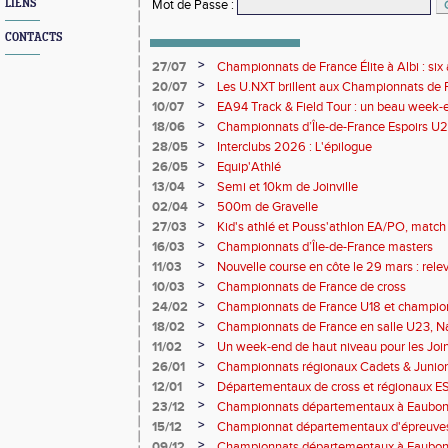
LIENS
Mot de Passe
:
CONTACTS
>
27/07
Championnats de France Élite à Albi : six 
rendez-vous de l'élite nationale
>
20/07
Les U.NXT brillent aux Championnats de Fr
une pluie de performances
>
10/07
EA94 Track & Field Tour : un beau week-en
>
18/06
Championnats d’Île-de-France Espoirs U2
>
28/05
Interclubs 2026 : L'épilogue
>
26/05
Equip'Athlé
>
13/04
Semi et 10km de Joinville
>
02/04
500m de Gravelle
>
27/03
Kid's athlé et Pouss'athlon EA/PO, match 
championnat LIFA épreuves combinées B
>
16/03
Championnats d’Île-de-France masters
>
11/03
Nouvelle course en côte le 29 mars : releve
>
10/03
Championnats de France de cross
>
24/02
Championnats de France U18 et champio
Lancers Long
>
18/02
Championnats de France en salle U23, Na
de cross-country
>
11/02
Un week-end de haut niveau pour les Joinv
>
26/01
Championnats régionaux Cadets & Juniors
performances avant le Meeting de Paris
>
12/01
Départementaux de cross et régionaux E
>
23/12
Championnats départementaux à Eaub
>
15/12
Championnat départementaux d'épreuve
>
09/12
Championnats départementaux à Eaubonn