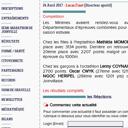
24 Avril 2017 -
Lucas Finet
(Directeur sportif)
INSCRIPTIONS
Compétition
ENTRAÎNEMENTS
Les Minimes avaient rendez-vous a
Départementaux d'épreuves combinées pour l
SEMI-MARATHON DE
JOINVILLE
saison estivale.
RÉSULTATS
Chez les filles à l'heptathlon
Mathilda MOMO
place avec 3134 points. Derrière on retrou
FORME / SANTÉ
20ème place avec 2207 points malgré un 
épreuve du 1000m.
CITOYENNETE
Chez les garçons à l'octathlon
Lenny COYNA
PARTENAIRES
2700 points.
Oscar CWYK
(27ème avec 121
NGOC HERIPEL
(28ème avec 1201 pts) co
RECORDS
Joinvillaise.
500M DE GRAVELLE
Les résultats complets
les Réactions
NEWSLETTER
Commentez cette actualité
MÉDIATHÈQUE
Pour commenter une actualité il faut posséder un compt
rubrique ci-dessous pour vous identifier ou vous crée
BILANS
Login (Email)
: