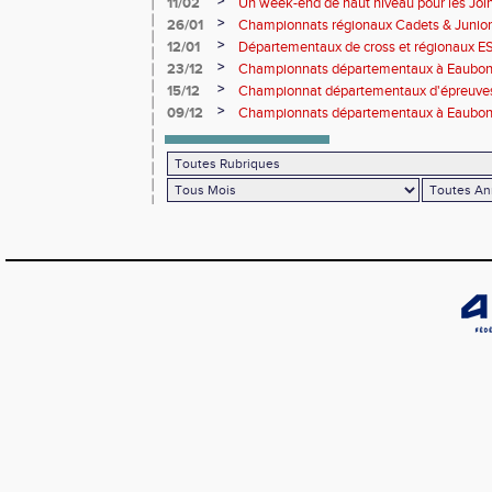
>
11/02
Un week-end de haut niveau pour les Joinv
>
26/01
Championnats régionaux Cadets & Juniors
performances avant le Meeting de Paris
>
12/01
Départementaux de cross et régionaux E
>
23/12
Championnats départementaux à Eaub
>
15/12
Championnat départementaux d'épreuve
>
09/12
Championnats départementaux à Eaubonn