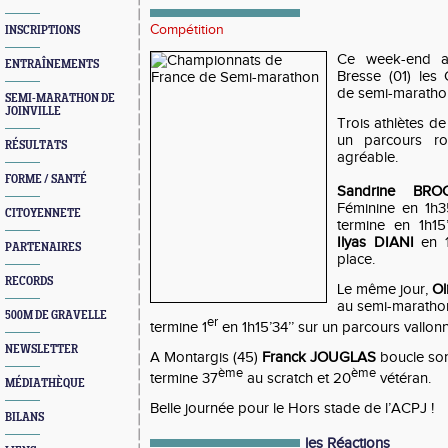
Compétition
INSCRIPTIONS
Ce week-end av
ENTRAÎNEMENTS
Bresse (01) les
de semi-maratho
SEMI-MARATHON DE
JOINVILLE
Trois athlètes de
un parcours r
RÉSULTATS
agréable.
FORME / SANTÉ
Sandrine BRO
Féminine en 1h3
CITOYENNETE
termine en 1h15
Ilyas DIANI
en 1
PARTENAIRES
place.
RECORDS
Le même jour,
Ol
au semi-marathon
500M DE GRAVELLE
er
termine 1
en 1h15’34’’ sur un parcours vallon
NEWSLETTER
A Montargis (45)
Franck JOUGLAS
boucle son
ème
ème
termine 37
au scratch et 20
vétéran.
MÉDIATHÈQUE
Belle journée pour le Hors stade de l’ACPJ !
BILANS
les Réactions