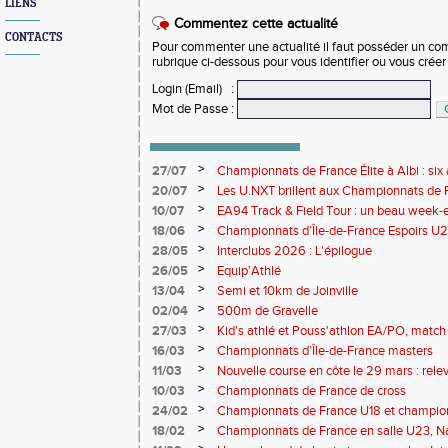
LIENS
Commentez cette actualité
CONTACTS
Pour commenter une actualité il faut posséder un compt
rubrique ci-dessous pour vous identifier ou vous crée
Login (Email)
:
Mot de Passe
:
>
27/07
Championnats de France Élite à Albi : six 
rendez-vous de l'élite nationale
>
20/07
Les U.NXT brillent aux Championnats de Fr
une pluie de performances
>
10/07
EA94 Track & Field Tour : un beau week-en
>
18/06
Championnats d’Île-de-France Espoirs U2
>
28/05
Interclubs 2026 : L'épilogue
>
26/05
Equip'Athlé
>
13/04
Semi et 10km de Joinville
>
02/04
500m de Gravelle
>
27/03
Kid's athlé et Pouss'athlon EA/PO, match 
championnat LIFA épreuves combinées B
>
16/03
Championnats d’Île-de-France masters
>
11/03
Nouvelle course en côte le 29 mars : releve
>
10/03
Championnats de France de cross
>
24/02
Championnats de France U18 et champio
Lancers Long
>
18/02
Championnats de France en salle U23, Na
de cross-country