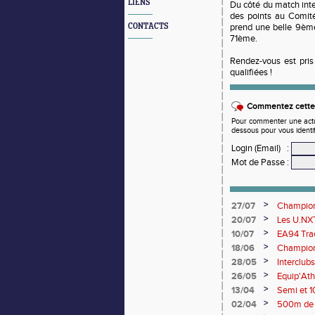
LIENS
Du côté du match int
des points au Comité
CONTACTS
prend une belle 9ème
71ème.
Rendez-vous est pris
qualifiées !
Commentez cette 
Pour commenter une actual
dessous pour vous identi
Login (Email)
:
Mot de Passe
:
>
27/07
Championn
rendez-vo
>
20/07
Les U.NXT
une pluie
>
10/07
EA94 Trac
>
18/06
Championn
>
28/05
Interclub
>
26/05
Equip'Ath
>
13/04
Semi et 1
>
02/04
500m de 