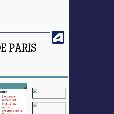
DE PARIS
naire
L'ouvrage
richement
illustré, qui
retrace
l’Histoire de la