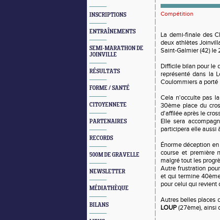
Compétition
INSCRIPTIONS
ENTRAÎNEMENTS
La demi-finale des C
deux athlètes Joinvil
SEMI-MARATHON DE
Saint-Galmier (42) le 
JOINVILLE
Difficile bilan pour l
RÉSULTATS
représenté dans la Lo
Coulommiers a porté 
FORME / SANTÉ
Cela n'occulte pas la 
CITOYENNETE
30ème place du cross
d'affilée après le cross
Elle sera accompag
PARTENAIRES
participera elle auss
RECORDS
Énorme déception en 
course et première n
500M DE GRAVELLE
malgré tout les progrè
Autre frustration pou
NEWSLETTER
et qui termine 40ème 
pour celui qui revient 
MÉDIATHÈQUE
Autres belles places 
BILANS
LOUP
(27ème), ainsi