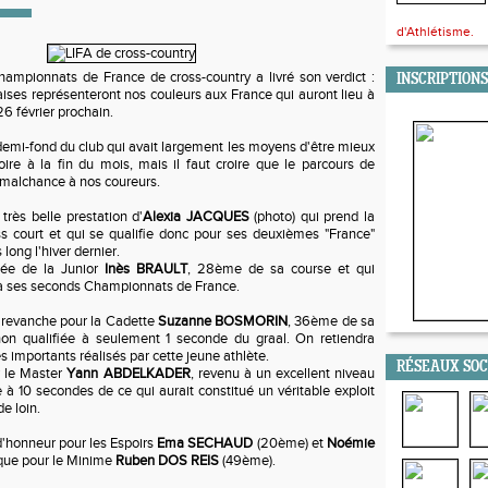
d'Athlétisme.
hampionnats de France de cross-country a livré son verdict :
INSCRIPTIONS
laises représenteront nos couleurs aux France qui auront lieu à
26 février prochain.
e demi-fond du club qui avait largement les moyens d'être mieux
ire à la fin du mois, mais il faut croire que le parcours de
malchance à nos coureurs.
très belle prestation d'
Alexia JACQUES
(photo) qui prend la
 court et qui se qualifie donc pour ses deuxièmes "France"
 long l'hiver dernier.
née de la Junior
Inès BRAULT
, 28ème de sa course et qui
i à ses seconds Championnats de France.
revanche pour la Cadette
Suzanne BOSMORIN
, 36ème de sa
on qualifiée à seulement 1 seconde du graal. On retiendra
s importants réalisés par cette jeune athlète.
RÉSEAUX SO
r le Master
Yann ABDELKADER
, revenu à un excellent niveau
à 10 secondes de ce qui aurait constitué un véritable exploit
de loin.
d'honneur pour les Espoirs
Ema SECHAUD
(20ème) et
Noémie
 que pour le Minime
Ruben DOS REIS
(49ème).