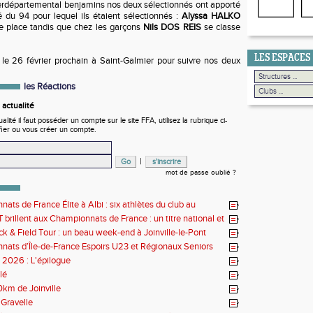
erdépartemental benjamins nos deux sélectionnés ont apporté
 du 94 pour lequel ils étaient sélectionnés :
Alyssa HALKO
 place tandis que chez les garçons
Nils DOS REIS
se classe
LES ESPACES
 le 26 février prochain à Saint-Galmier pour suivre nos deux
les Réactions
actualité
ité il faut posséder un compte sur le site FFA, utilisez la rubrique ci-
fier ou vous créer un compte.
|
mot de passe oublié ?
ats de France Élite à Albi : six athlètes du club au
us de l'élite nationale
 brillent aux Championnats de France : un titre national et
 de performances
k & Field Tour : un beau week-end à Joinville-le-Pont
ats d’Île-de-France Espoirs U23 et Régionaux Seniors
s 2026 : L'épilogue
lé
0km de Joinville
Gravelle