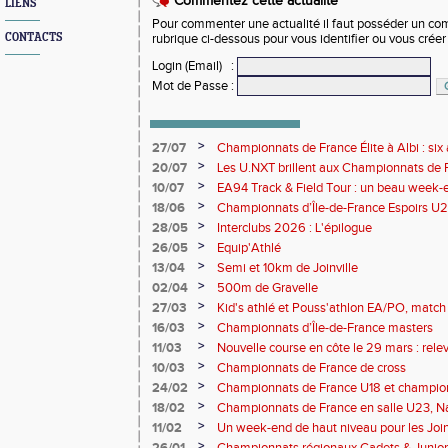
Commentez cette actualité
LIENS
Pour commenter une actualité il faut posséder un compt
CONTACTS
rubrique ci-dessous pour vous identifier ou vous crée
Login (Email)
:
Mot de Passe
:
>
27/07
Championnats de France Élite à Albi : six 
rendez-vous de l'élite nationale
>
20/07
Les U.NXT brillent aux Championnats de Fr
une pluie de performances
>
10/07
EA94 Track & Field Tour : un beau week-en
>
18/06
Championnats d’Île-de-France Espoirs U2
>
28/05
Interclubs 2026 : L'épilogue
>
26/05
Equip'Athlé
>
13/04
Semi et 10km de Joinville
>
02/04
500m de Gravelle
>
27/03
Kid's athlé et Pouss'athlon EA/PO, match 
championnat LIFA épreuves combinées B
>
16/03
Championnats d’Île-de-France masters
>
11/03
Nouvelle course en côte le 29 mars : releve
>
10/03
Championnats de France de cross
>
24/02
Championnats de France U18 et champio
Lancers Long
>
18/02
Championnats de France en salle U23, Na
de cross-country
>
11/02
Un week-end de haut niveau pour les Joinv
>