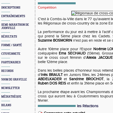
Compétition
INSCRIPTIONS
ENTRAÎNEMENTS
C'est à Combs-la-Ville dans le 77 qu'avaient l
les Régionaux de cross-country de la zone Est 
SEMI-MARATHON DE
JOINVILLE
La performance du jour est à mettre à l'actif
qui prend la 5ème place chez les Cadets.
RÉSULTATS
Suzanne BOSMORIN
n'est pas en reste et se 
FORME / SANTÉ
Autre 10ème place pour l'Espoir
Noémie LO
coéquipière
Ema SECHAUD
(13ème). Gross
CITOYENNETE
sur le cross court féminin d'
Alexia JACQUE
belle 12ème place.
PARTENAIRES
Dans les belles places d'honneur nous retien
RECORDS
d'
Inès BRAULT
en Juniors filles, les 24èmes
ABDELKADER
et
Sandrine BROCHOT
, la
500M DE GRAVELLE
Ruben DOS REIS
et enfin la 31ème place en S
NEWSLETTER
La prochaine étape avant les Championnats d
cross qui auront lieu à Coulommiers toujou
MÉDIATHÈQUE
février.
BILANS
les Réactions