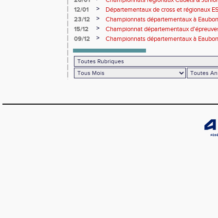
26/01
Championnats régionaux Cadets & Juniors
performances avant le Meeting de Paris
>
12/01
Départementaux de cross et régionaux E
>
23/12
Championnats départementaux à Eaub
>
15/12
Championnat départementaux d'épreuve
>
09/12
Championnats départementaux à Eaubonn