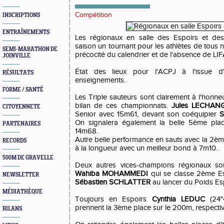
Compétition
INSCRIPTIONS
ENTRAÎNEMENTS
Les régionaux en salle des Espoirs et des
saison un tournant pour les athlètes de tous 
SEMI-MARATHON DE
précocité du calendrier et de l'absence de LIFA
JOINVILLE
État des lieux pour l'ACPJ à l'issue 
RÉSULTATS
enseignements.
FORME / SANTÉ
Les Triple sauteurs sont clairement à l'honn
bilan de ces championnats.
Jules LECHAN
CITOYENNETE
Senior avec 15m61, devant son coéquipier
S
On signalera également la belle 5ème pl
PARTENAIRES
14m68.
Autre belle performance en sauts avec la 2è
RECORDS
à la longueur avec un meilleur bond à 7m10.
500M DE GRAVELLE
Deux autres vices-champions régionaux so
Wahiba MOHAMMEDI
qui se classe 2ème Es
NEWSLETTER
Sébastien SCHLATTER
au lancer du Poids Esp
MÉDIATHÈQUE
Toujours en Espoirs
Cynthia LEDUC
(24"
prennent la 3ème place sur le 200m, respecti
BILANS