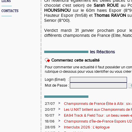
On retiendra également les belles places d
LIENS
chocolat c'est selon) de
Sarah ROUE
au Po
HOUNSINOU
sur le 60m haies Espoir (8"9
CONTACTS
Hauteur Espoir (1m58) et
Thomas RAVON
sur
Senior (8"00).
Verdict mardi 31 janvier prochain pour les
différents championnats de France (Elite, Nati
les Réactions
Commentez cette actualité
Pour commenter une actualité il faut posséder un compt
rubrique ci-dessous pour vous identifier ou vous crée
Login (Email)
:
Mot de Passe
:
>
27/07
Championnats de France Élite à Albi : six 
rendez-vous de l'élite nationale
>
20/07
Les U.NXT brillent aux Championnats de Fr
une pluie de performances
>
10/07
EA94 Track & Field Tour : un beau week-en
>
18/06
Championnats d’Île-de-France Espoirs U2
>
28/05
Interclubs 2026 : L'épilogue