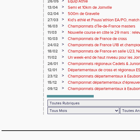
>
26/05
Equip'Athlé
>
13/04
Semi et 10km de Joinville
>
02/04
500m de Gravelle
>
27/03
Kid's athlé et Pouss'athlon EA/PO, match 
championnat LIFA épreuves combinées B
>
16/03
Championnats d’Île-de-France masters
>
11/03
Nouvelle course en côte le 29 mars : releve
>
10/03
Championnats de France de cross
>
24/02
Championnats de France U18 et champio
Lancers Long
>
18/02
Championnats de France en salle U23, Na
de cross-country
>
11/02
Un week-end de haut niveau pour les Joinv
>
26/01
Championnats régionaux Cadets & Juniors
performances avant le Meeting de Paris
>
12/01
Départementaux de cross et régionaux E
>
23/12
Championnats départementaux à Eaub
>
15/12
Championnat départementaux d'épreuve
>
09/12
Championnats départementaux à Eaubonn