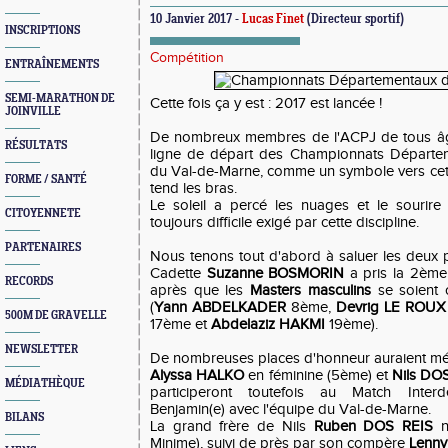
10 Janvier 2017 -
Lucas Finet
(Directeur sportif)
INSCRIPTIONS
Compétition
ENTRAÎNEMENTS
SEMI-MARATHON DE
Cette fois ça y est : 2017 est lancée !
JOINVILLE
De nombreux membres de l'ACPJ de tous âge
RÉSULTATS
ligne de départ des Championnats Départem
du Val-de-Marne, comme un symbole vers cett
FORME / SANTÉ
tend les bras.
Le soleil a percé les nuages et le sourire s
CITOYENNETE
toujours difficile exigé par cette discipline.
PARTENAIRES
Nous tenons tout d'abord à saluer les deux 
Cadette
Suzanne BOSMORIN
a pris la 2ème
RECORDS
après que les
Masters masculins
se soient 
(
Yann ABDELKADER
8ème,
Devrig LE ROUX
500M DE GRAVELLE
17ème et
Abdelaziz HAKMI
19ème).
NEWSLETTER
De nombreuses places d'honneur auraient méri
Alyssa HALKO
en féminine (5ème) et
Nils DO
MÉDIATHÈQUE
participeront toutefois au Match Inter
Benjamin(e) avec l'équipe du Val-de-Marne.
BILANS
La grand frère de Nils
Ruben DOS REIS
n
Minime), suivi de près par son compère
Lenn