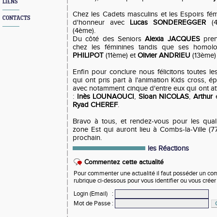
LIENS
Chez les Cadets masculins et les Espoirs fé
CONTACTS
d'honneur avec
Lucas SONDEREGGER
(4
(4ème).
Du côté des Seniors
Alexia JACQUES
pren
chez les féminines tandis que ses homol
PHILIPOT
(11ème) et
Olivier ANDRIEU
(13ème) 
Enfin pour conclure nous félicitons toutes l
qui ont pris part à l'animation Kids cross, 
avec notamment cinque d'entre eux qui ont at
:
Inès LOUNAOUCI
,
Sloan NICOLAS
,
Arthur
Ryad CHEREF
.
Bravo à tous, et rendez-vous pour les qual
zone Est qui auront lieu à Combs-la-Ville (7
prochain.
les Réactions
Commentez cette actualité
Pour commenter une actualité il faut posséder un compt
rubrique ci-dessous pour vous identifier ou vous crée
Login (Email)
:
Mot de Passe
: