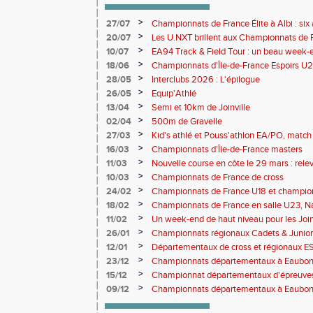
>
27/07
Championnats de France Élite à Albi : six 
rendez-vous de l'élite nationale
>
20/07
Les U.NXT brillent aux Championnats de Fr
une pluie de performances
>
10/07
EA94 Track & Field Tour : un beau week-en
>
18/06
Championnats d’Île-de-France Espoirs U2
>
28/05
Interclubs 2026 : L'épilogue
>
26/05
Equip'Athlé
>
13/04
Semi et 10km de Joinville
>
02/04
500m de Gravelle
>
27/03
Kid's athlé et Pouss'athlon EA/PO, match 
championnat LIFA épreuves combinées B
>
16/03
Championnats d’Île-de-France masters
>
11/03
Nouvelle course en côte le 29 mars : releve
>
10/03
Championnats de France de cross
>
24/02
Championnats de France U18 et champio
Lancers Long
>
18/02
Championnats de France en salle U23, Na
de cross-country
>
11/02
Un week-end de haut niveau pour les Joinv
>
26/01
Championnats régionaux Cadets & Juniors
performances avant le Meeting de Paris
>
12/01
Départementaux de cross et régionaux E
>
23/12
Championnats départementaux à Eaub
>
15/12
Championnat départementaux d'épreuve
>
09/12
Championnats départementaux à Eaubonn