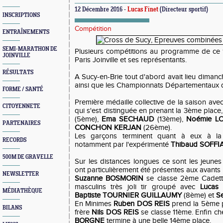
12 Décembre 2016 -
Lucas Finet
(Directeur sportif)
INSCRIPTIONS
Compétition
ENTRAÎNEMENTS
SEMI-MARATHON DE
Plusieurs compétitions au programme de ce 
JOINVILLE
Paris Joinville et ses représentants.
RÉSULTATS
A Sucy-en-Brie tout d'abord avait lieu dima
ainsi que les Championnats Départementaux d
FORME / SANTÉ
Première médaille collective de la saison avec
CITOYENNETE
qui s'est distinguée en prenant la 3ème place
(5ème),
Ema SECHAUD
(13ème),
Noémie L
PARTENAIRES
CONCHON KERJAN
(26ème).
Les garçons terminent quant à eux à l
RECORDS
notamment par l'expérimenté
Thibaud SOFFI
500M DE GRAVELLE
Sur les distances longues ce sont les jeunes
ont particulièrement été présentes aux avants
NEWSLETTER
Suzanne BOSMORIN
se classe 2ème Cadett
masculins très joli tir groupé avec
Lucas
MÉDIATHÈQUE
Baptiste TOURNIER GUILLAUMY
(8ème) et
S
En Minimes
Ruben DOS REIS
prend la 5ème p
BILANS
frère
Nils DOS REIS
se classe 11ème. Enfin c
BORGNE
termine à une belle 14ème place.