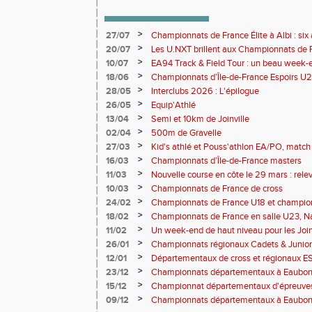
>
27/07
Championnats de France Élite à Albi : six 
rendez-vous de l'élite nationale
>
20/07
Les U.NXT brillent aux Championnats de Fr
une pluie de performances
>
10/07
EA94 Track & Field Tour : un beau week-en
>
18/06
Championnats d’Île-de-France Espoirs U2
>
28/05
Interclubs 2026 : L'épilogue
>
26/05
Equip'Athlé
>
13/04
Semi et 10km de Joinville
>
02/04
500m de Gravelle
>
27/03
Kid's athlé et Pouss'athlon EA/PO, match 
championnat LIFA épreuves combinées B
>
16/03
Championnats d’Île-de-France masters
>
11/03
Nouvelle course en côte le 29 mars : releve
>
10/03
Championnats de France de cross
>
24/02
Championnats de France U18 et champio
Lancers Long
>
18/02
Championnats de France en salle U23, Na
de cross-country
>
11/02
Un week-end de haut niveau pour les Joinv
>
26/01
Championnats régionaux Cadets & Juniors
performances avant le Meeting de Paris
>
12/01
Départementaux de cross et régionaux E
>
23/12
Championnats départementaux à Eaub
>
15/12
Championnat départementaux d'épreuve
>
09/12
Championnats départementaux à Eaubonn