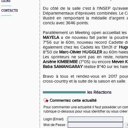
LIENS
Du côté de la salle c'est à l'INSEP qu'avai
CONTACTS
Départementaux d'épreuves combinées. Le 
illustré en remportant la médaille d'argent
conclu avec 3646 points.
Parallèlement un Meeting open accueillait les
MAYELA
a de nouveau fait parler la poudre
7"56 sur le 60m, nouveau record Cadette du
également chez les Cadets les 13m31 d'
Hug
8"50 de
Marc-Olivier HUGGLER
au 60m haies
Les sprinteurs ne sont pas en reste, nota
Arsène KIMBEMBE
(7"05) ou encore
Meven 
Baba SAMANGARAY
réalise 8"40 sur les haie
Bravo à tous et rendez-vous en 2017 pou
cross-country et la suite de la saison en salle.
les Réactions
Commentez cette actualité
Pour commenter une actualité il faut posséder un compt
rubrique ci-dessous pour vous identifier ou vous crée
Login (Email)
:
Mot de Passe
: