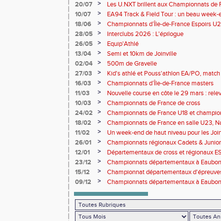
rendez-vous de l'élite nationale
>
20/07
Les U.NXT brillent aux Championnats de Fr
une pluie de performances
>
10/07
EA94 Track & Field Tour : un beau week-en
>
18/06
Championnats d’Île-de-France Espoirs U2
>
28/05
Interclubs 2026 : L'épilogue
>
26/05
Equip'Athlé
>
13/04
Semi et 10km de Joinville
>
02/04
500m de Gravelle
>
27/03
Kid's athlé et Pouss'athlon EA/PO, match 
championnat LIFA épreuves combinées B
>
16/03
Championnats d’Île-de-France masters
>
11/03
Nouvelle course en côte le 29 mars : releve
>
10/03
Championnats de France de cross
>
24/02
Championnats de France U18 et champio
Lancers Long
>
18/02
Championnats de France en salle U23, Na
de cross-country
>
11/02
Un week-end de haut niveau pour les Joinv
>
26/01
Championnats régionaux Cadets & Juniors
performances avant le Meeting de Paris
>
12/01
Départementaux de cross et régionaux E
>
23/12
Championnats départementaux à Eaub
>
15/12
Championnat départementaux d'épreuve
>
09/12
Championnats départementaux à Eaubonn