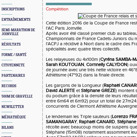
Compétition
INSCRIPTIONS
ENTRAÎNEMENTS
Cette édition 2016 de la Coupe de France res
l'AC Paris Joinville.
SEMI-MARATHON DE
Après avoir été classé premier club au tablea
JOINVILLE
Championnats de France Cadets-Juniors du moi
l'ACPJ a récidivé à Niort dans le cadre des Fr
RÉSULTATS
spécialités avec quatre titres collectifs.
FORME / SANTÉ
Les relayeuses du 4x100m (
Cyréna SAMBA-M
Sarah KOUTOUAN
,
Cornnelly CALYDON
) ouv
CITOYENNETE
de journée avec une très nette victoire en 4
Athlétisme (47"92) dans la finale directe.
PARTENAIRES
Les garçons de la Longueur (
Raphaël CANA
RECORDS
David ALERTE
et
Stéphane GREZE
) montent 
du podium grâce à la densité de leurs résultat
500M DE GRAVELLE
entre 6m64 et 6m92) pour un total de 27m24. 
concurrents de Clermont Athlétisme Auvergne
NEWSLETTER
Le lendemain les Triple sauteurs (
Lorenzo FR
MÉDIATHÈQUE
SAMANGARAY
,
Raphaël CANARD
,
Stéphane
récolte avec beaucoup moins de suspens que l
BILANS
Stéphane (15m08) notamment assomment leur 