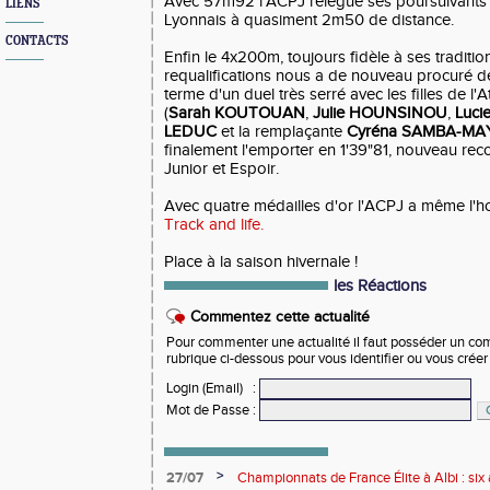
Avec 57m92 l'ACPJ relègue ses poursuivants 
LIENS
Lyonnais à quasiment 2m50 de distance.
CONTACTS
Enfin le 4x200m, toujours fidèle à ses tradition
requalifications nous a de nouveau procuré d
terme d'un duel très serré avec les filles de l'At
(
Sarah KOUTOUAN
,
Julie HOUNSINOU
,
Luci
LEDUC
et la remplaçante
Cyréna SAMBA-MA
finalement l'emporter en 1'39"81, nouveau re
Junior et Espoir.
Avec quatre médailles d'or l'ACPJ a même l'
Track and life.
Place à la saison hivernale !
les Réactions
Commentez cette actualité
Pour commenter une actualité il faut posséder un compt
rubrique ci-dessous pour vous identifier ou vous crée
Login (Email)
:
Mot de Passe
:
>
27/07
Championnats de France Élite à Albi : six 