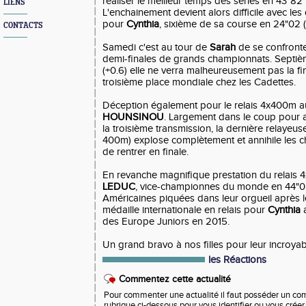
réaliser le meilleur temps des séries en 43"82 
LIENS
L'enchainement devient alors difficile avec le
pour
Cynthia
, sixième de sa course en 24"02 (+
CONTACTS
Samedi c'est au tour de
Sarah
de se confronter
demi-finales de grands championnats. Septiè
(+0.6) elle ne verra malheureusement pas la fi
troisième place mondiale chez les Cadettes.
Déception également pour le relais 4x400m au
HOUNSINOU
. Largement dans le coup pour a
la troisième transmission, la dernière relayeus
400m) explose complètement et annihile les c
de rentrer en finale.
En revanche magnifique prestation du relais
LEDUC
, vice-championnes du monde en 44"05
Américaines piquées dans leur orgueil après l
médaille internationale en relais pour
Cynthia
a
des Europe Juniors en 2015.
Un grand bravo à nos filles pour leur incroyab
les Réactions
Commentez cette actualité
Pour commenter une actualité il faut posséder un compt
rubrique ci-dessous pour vous identifier ou vous crée