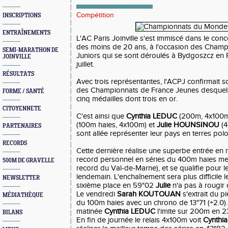
Compétition
INSCRIPTIONS
ENTRAÎNEMENTS
L'AC Paris Joinville s'est immiscé dans le conc
des moins de 20 ans, à l'occasion des Cham
SEMI-MARATHON DE
Juniors qui se sont déroulés à Bydgoszcz en
JOINVILLE
juillet.
RÉSULTATS
Avec trois représentantes, l'ACPJ confirmait s
des Championnats de France Jeunes desquels
FORME / SANTÉ
cinq médailles dont trois en or.
CITOYENNETE
C'est ainsi que
Cynthia LEDUC
(200m, 4x100m
(100m haies, 4x100m) et
Julie HOUNSINOU
(4
PARTENAIRES
sont allée représenter leur pays en terres pol
RECORDS
Cette dernière réalise une superbe entrée en 
record personnel en séries du 400m haies me
500M DE GRAVELLE
record du Val-de-Marne), et se qualifie pour l
lendemain. L'enchaînement sera plus difficile 
NEWSLETTER
sixième place en 59"02
Julie
n'a pas à rougir d
Le vendredi
Sarah KOUTOUAN
s'extrait du p
MÉDIATHÈQUE
du 100m haies avec un chrono de 13"71 (+2.0).
matinée
Cynthia LEDUC
l'imite sur 200m en 23
BILANS
En fin de journée le relais 4x100m voit
Cynthia