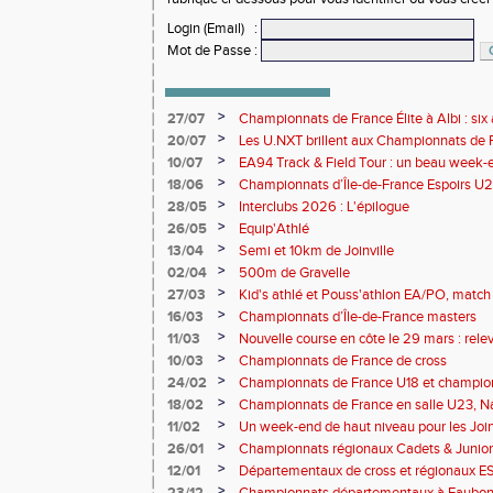
Login (Email)
:
Mot de Passe
:
>
27/07
Championnats de France Élite à Albi : six 
rendez-vous de l'élite nationale
>
20/07
Les U.NXT brillent aux Championnats de Fr
une pluie de performances
>
10/07
EA94 Track & Field Tour : un beau week-en
>
18/06
Championnats d’Île-de-France Espoirs U2
>
28/05
Interclubs 2026 : L'épilogue
>
26/05
Equip'Athlé
>
13/04
Semi et 10km de Joinville
>
02/04
500m de Gravelle
>
27/03
Kid's athlé et Pouss'athlon EA/PO, match 
championnat LIFA épreuves combinées B
>
16/03
Championnats d’Île-de-France masters
>
11/03
Nouvelle course en côte le 29 mars : releve
>
10/03
Championnats de France de cross
>
24/02
Championnats de France U18 et champio
Lancers Long
>
18/02
Championnats de France en salle U23, Na
de cross-country
>
11/02
Un week-end de haut niveau pour les Joinv
>
26/01
Championnats régionaux Cadets & Juniors
performances avant le Meeting de Paris
>
12/01
Départementaux de cross et régionaux E
>