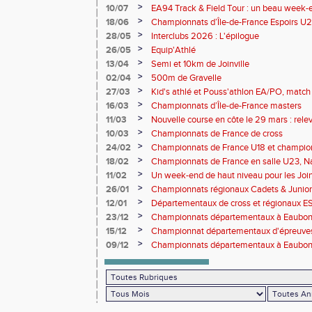
une pluie de performances
>
10/07
EA94 Track & Field Tour : un beau week-en
>
18/06
Championnats d’Île-de-France Espoirs U2
>
28/05
Interclubs 2026 : L'épilogue
>
26/05
Equip'Athlé
>
13/04
Semi et 10km de Joinville
>
02/04
500m de Gravelle
>
27/03
Kid's athlé et Pouss'athlon EA/PO, match 
championnat LIFA épreuves combinées B
>
16/03
Championnats d’Île-de-France masters
>
11/03
Nouvelle course en côte le 29 mars : releve
>
10/03
Championnats de France de cross
>
24/02
Championnats de France U18 et champio
Lancers Long
>
18/02
Championnats de France en salle U23, Na
de cross-country
>
11/02
Un week-end de haut niveau pour les Joinv
>
26/01
Championnats régionaux Cadets & Juniors
performances avant le Meeting de Paris
>
12/01
Départementaux de cross et régionaux E
>
23/12
Championnats départementaux à Eaub
>
15/12
Championnat départementaux d'épreuve
>
09/12
Championnats départementaux à Eaubonn