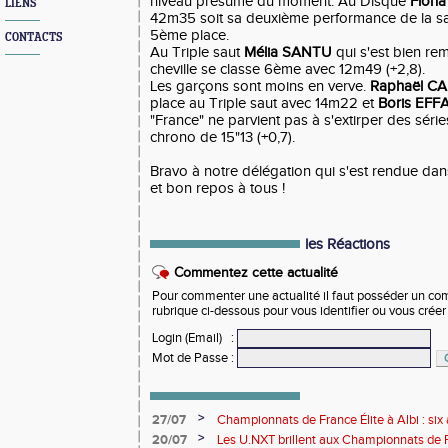
niveau présumé du moment. Au Disque
Fion
LIENS
42m35 soit sa deuxième performance de la sa
5ème place.
CONTACTS
Au Triple saut
Mélia SANTU
qui s'est bien rem
cheville se classe 6ème avec 12m49 (+2,8).
Les garçons sont moins en verve.
Raphaël C
place au Triple saut avec 14m22 et
Boris EFF
"France" ne parvient pas à s'extirper des séri
chrono de 15"13 (+0,7).
Bravo à notre délégation qui s'est rendue d
et bon repos à tous !
les Réactions
Commentez cette actualité
Pour commenter une actualité il faut posséder un compt
rubrique ci-dessous pour vous identifier ou vous crée
Login (Email)
:
Mot de Passe
:
>
27/07
Championnats de France Élite à Albi : six 
rendez-vous de l'élite nationale
>
20/07
Les U.NXT brillent aux Championnats de Fr