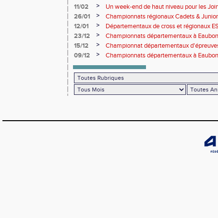
de cross-country
>
11/02
Un week-end de haut niveau pour les Joinv
>
26/01
Championnats régionaux Cadets & Juniors
performances avant le Meeting de Paris
>
12/01
Départementaux de cross et régionaux E
>
23/12
Championnats départementaux à Eaub
>
15/12
Championnat départementaux d'épreuve
>
09/12
Championnats départementaux à Eaubonn