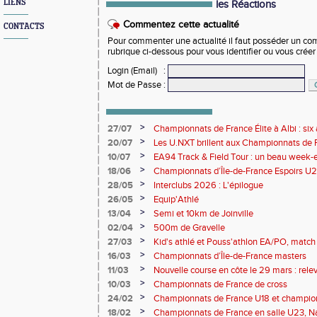
LIENS
les Réactions
Commentez cette actualité
CONTACTS
Pour commenter une actualité il faut posséder un compt
rubrique ci-dessous pour vous identifier ou vous crée
Login (Email)
:
Mot de Passe
:
>
27/07
Championnats de France Élite à Albi : six 
rendez-vous de l'élite nationale
>
20/07
Les U.NXT brillent aux Championnats de Fr
une pluie de performances
>
10/07
EA94 Track & Field Tour : un beau week-en
>
18/06
Championnats d’Île-de-France Espoirs U2
>
28/05
Interclubs 2026 : L'épilogue
>
26/05
Equip'Athlé
>
13/04
Semi et 10km de Joinville
>
02/04
500m de Gravelle
>
27/03
Kid's athlé et Pouss'athlon EA/PO, match 
championnat LIFA épreuves combinées B
>
16/03
Championnats d’Île-de-France masters
>
11/03
Nouvelle course en côte le 29 mars : releve
>
10/03
Championnats de France de cross
>
24/02
Championnats de France U18 et champio
Lancers Long
>
18/02
Championnats de France en salle U23, Na