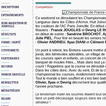
Compétition
INSCRIPTIONS
ENTRAÎNEMENTS
Ce weekend se déroulaient les Championnat
Langueux dans les Côtes d'Armor. Huit Joinvil
SEMI-MARATHON DE
les couleurs de l'AC Paris Joinville. En début
JOINVILLE
Masters :
Franck JOUGLAS
et
Devrig LE 
en début de soirée :
Sandrine BROCHOT
,
A
RÉSULTATS
Julie PIEL
. Pour finir en beauté les seniors 
:
Olivier ANDRIEU
,
Ilyas DIANI
et
Clément 
FORME / SANTÉ
Un point à retenir, les Bretons savent mettre 
CITOYENNETE
jovial, des bénévoles adorables, un village d
les courses open et enfants, un concert de c
PARTENAIRES
banquet de moules frites... Mais dans tout ça i
courir ! Rappelons que la course se déroulait
RECORDS
Dans les côtes donc. Avec du vent. Et de la 
championnat les courses, évidemment relevées
500M DE GRAVELLE
Tout le monde a bien souffert et s'est bien bat
Olivier, Ilyas
et
Devrig
décrochent leur qualif
NEWSLETTER
l'année prochaine.
MÉDIATHÈQUE
Le lendemain matin les sourires étaient tout
faire un petit décrassage, toujours dans les cô
BILANS
sénateur !