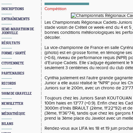
Compétition
INSCRIPTIONS
ENTRAÎNEMENTS
Les Championnats Régionaux Cadets-Juniors s
stade voisin de Créteil ce week-end du 4 et 5 j
SEMI-MARATHON DE
bonnes conditions météorologiques les per
JOINVILLE
décoller.
RÉSULTATS
La vice-championne de France en salle Cy
(photo) est en grosse forme, en témoigne ses
FORME / SANTÉ
(+0.6), niveau de performance requis (NPR) p
d'Europe Cadets. Elle s’adjuge également le 1
CITOYENNETE
seulement 3 centièmes du record du club dét
PARTENAIRES
Cynthia justement est l'autre grande gagnant
Junior a elle aussi réalisé le "NPR" pour le
RECORDS
Juniors sur le 200m, avec un chrono de 23"77 
500M DE GRAVELLE
Toujours chez les Juniors Sarah KOUTOUAN r
100m haies en 13"77 (+0.9). Enfin chez les Ca
NEWSLETTER
3000m d'Inès BRAULT (2ème, 11'22"92) et 
(3ème, 11'36"74), tandis que chez les garçon
MÉDIATHÈQUE
prend la 3ème place du Javelot avec un meille
BILANS
Rendez-vous aux LIFA les 18 et 19 juin prochai