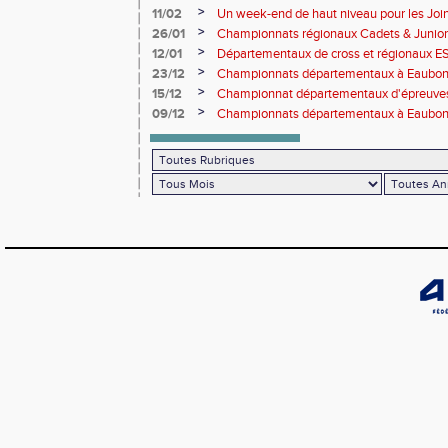
de cross-country
>
11/02
Un week-end de haut niveau pour les Joinv
>
26/01
Championnats régionaux Cadets & Juniors
performances avant le Meeting de Paris
>
12/01
Départementaux de cross et régionaux E
>
23/12
Championnats départementaux à Eaub
>
15/12
Championnat départementaux d'épreuve
>
09/12
Championnats départementaux à Eaubonn