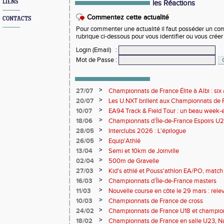
LIENS
les Réactions
Commentez cette actualité
CONTACTS
Pour commenter une actualité il faut posséder un compt
rubrique ci-dessous pour vous identifier ou vous crée
Login (Email)
:
Mot de Passe
:
>
27/07
Championnats de France Élite à Albi : six 
rendez-vous de l'élite nationale
>
20/07
Les U.NXT brillent aux Championnats de Fr
une pluie de performances
>
10/07
EA94 Track & Field Tour : un beau week-en
>
18/06
Championnats d’Île-de-France Espoirs U2
>
28/05
Interclubs 2026 : L'épilogue
>
26/05
Equip'Athlé
>
13/04
Semi et 10km de Joinville
>
02/04
500m de Gravelle
>
27/03
Kid's athlé et Pouss'athlon EA/PO, match 
championnat LIFA épreuves combinées B
>
16/03
Championnats d’Île-de-France masters
>
11/03
Nouvelle course en côte le 29 mars : releve
>
10/03
Championnats de France de cross
>
24/02
Championnats de France U18 et champio
Lancers Long
>
18/02
Championnats de France en salle U23, Na