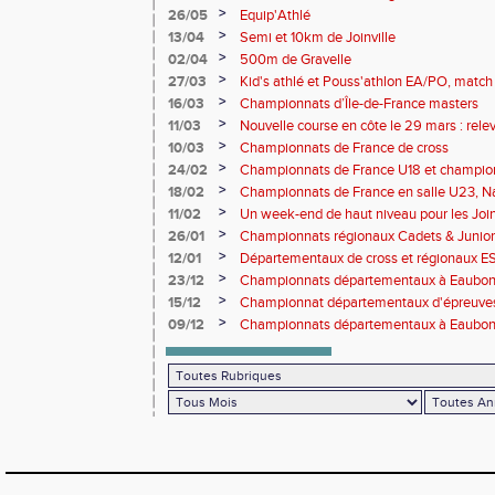
>
26/05
Equip'Athlé
>
13/04
Semi et 10km de Joinville
>
02/04
500m de Gravelle
>
27/03
Kid's athlé et Pouss'athlon EA/PO, match 
championnat LIFA épreuves combinées B
>
16/03
Championnats d’Île-de-France masters
>
11/03
Nouvelle course en côte le 29 mars : releve
>
10/03
Championnats de France de cross
>
24/02
Championnats de France U18 et champio
Lancers Long
>
18/02
Championnats de France en salle U23, Na
de cross-country
>
11/02
Un week-end de haut niveau pour les Joinv
>
26/01
Championnats régionaux Cadets & Juniors
performances avant le Meeting de Paris
>
12/01
Départementaux de cross et régionaux E
>
23/12
Championnats départementaux à Eaub
>
15/12
Championnat départementaux d'épreuve
>
09/12
Championnats départementaux à Eaubonn