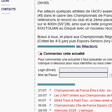
LIENS
(3m30).
CONTACTS
Par ailleurs quelques athlètes de l'ACPJ avaie
(41) dans le cadre des Championnats de Franc
retiendrons le record du club et la 2ème pl
sur le 400m (55"28), ainsi que la belle progr
KOUTOUAN au Disque avec un nouveau recor
Bravo à tous, et place aux Championnats Rég
(Créteil les 4-5 juin) puis Espoirs-Seniors (Ivry l
les Réactions
Commentez cette actualité
Pour commenter une actualité il faut posséder un compt
rubrique ci-dessous pour vous identifier ou vous crée
Login (Email)
:
Mot de Passe
:
>
27/07
Championnats de France Élite à Albi : six 
rendez-vous de l'élite nationale
>
20/07
Les U.NXT brillent aux Championnats de Fr
une pluie de performances
>
10/07
EA94 Track & Field Tour : un beau week-en
>
18/06
Championnats d’Île-de-France Espoirs U2
>
28/05
Interclubs 2026 : L'épilogue