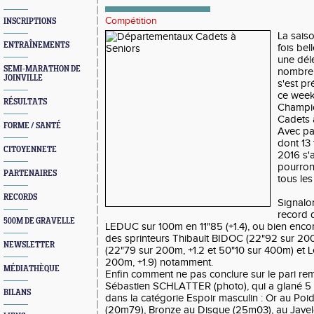
Compétition
INSCRIPTIONS
La saiso
ENTRAÎNEMENTS
fois bel
une dél
SEMI-MARATHON DE
nombreu
JOINVILLE
s'est pr
ce week
RÉSULTATS
Champi
Cadets 
FORME / SANTÉ
Avec pa
dont 13 
CITOYENNETE
2016 s'
pourron
PARTENAIRES
tous les 
RECORDS
Signalo
record 
500M DE GRAVELLE
LEDUC sur 100m en 11"85 (+1.4), ou bien encor
des sprinteurs Thibault BIDOC (22"92 sur 20
NEWSLETTER
(22"79 sur 200m, +1.2 et 50"10 sur 400m) et
200m, +1.9) notamment.
MÉDIATHÈQUE
Enfin comment ne pas conclure sur le pari rem
Sébastien SCHLATTER (photo), qui a glané 5
BILANS
dans la catégorie Espoir masculin : Or au Poi
(20m79), Bronze au Disque (25m03), au Javelo