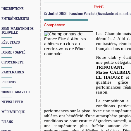
Tweet
INSCRIPTIONS
27 Juillet 2026 - Faustine Porchet (Assistante administra
ENTRAÎNEMENTS
Compétition
SEMI-MARATHON DE
JOINVILLE
Les Championnats
déroulés à Albi d
RÉSULTATS
contrastées, réunis
français dans un co
FORME / SANTÉ
Notre club y étai
une petite délégati
CITOYENNETE
TRINQUANT, 
Mateo CALBRIX,
PARTENAIRES
EL HAOUZY
e
qualifiés grâc
RECORDS
performances réal
saison.
500M DE GRAVELLE
La compétition a 
NEWSLETTER
conditions partic
performances sur la piste. Avec une températur
MÉDIATHÈQUE
athlètes ont bénéficié d'une atmosphère propic
conditions se sont ensuite dégradées samedi, av
BILANS
une température plus fraîche autour de 
performances plus difficiles à réaliser. Di