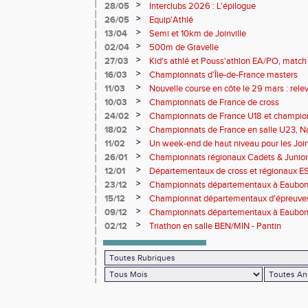
>
28/05
Interclubs 2026 : L'épilogue
>
26/05
Equip'Athlé
>
13/04
Semi et 10km de Joinville
>
02/04
500m de Gravelle
>
27/03
Kid's athlé et Pouss'athlon EA/PO, match 
championnat LIFA épreuves combinées B
>
16/03
Championnats d’Île-de-France masters
>
11/03
Nouvelle course en côte le 29 mars : releve
>
10/03
Championnats de France de cross
>
24/02
Championnats de France U18 et champio
Lancers Long
>
18/02
Championnats de France en salle U23, Na
de cross-country
>
11/02
Un week-end de haut niveau pour les Joinv
>
26/01
Championnats régionaux Cadets & Juniors
performances avant le Meeting de Paris
>
12/01
Départementaux de cross et régionaux E
>
23/12
Championnats départementaux à Eaub
>
15/12
Championnat départementaux d'épreuve
>
09/12
Championnats départementaux à Eaubonn
>
02/12
Triathon en salle BEN/MIN - Pantin