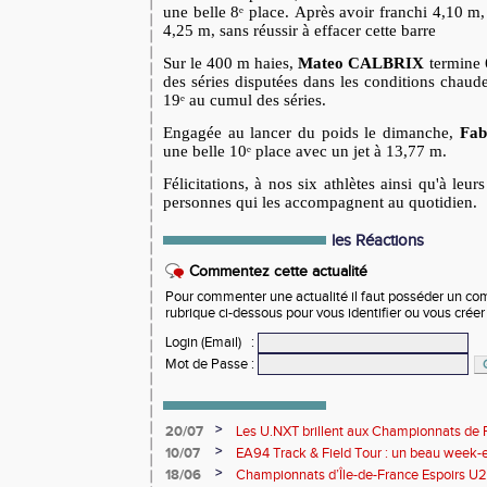
une belle 8ᵉ place.
Après avoir franchi 4,10 m, e
4,25 m, sans réussir à effacer cette barre
Sur le 400 m haies,
Mateo
CALBRIX
termine 6
des séries disputées dans les conditions chaude
19ᵉ au cumul des séries.
Engagée au lancer du poids le dimanche,
Fab
une belle 10ᵉ place avec un jet à 13,77 m.
Félicitations, à nos six athlètes ainsi qu'à leur
personnes qui les accompagnent au quotidien.
les Réactions
Commentez cette actualité
Pour commenter une actualité il faut posséder un compt
rubrique ci-dessous pour vous identifier ou vous crée
Login (Email)
:
Mot de Passe
:
>
20/07
Les U.NXT brillent aux Championnats de Fr
une pluie de performances
>
10/07
EA94 Track & Field Tour : un beau week-en
>
18/06
Championnats d’Île-de-France Espoirs U2