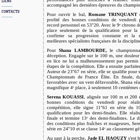
LIENS
accompagné les dernières épreuves du champio
CONTACTS
Pour ouvrir le bal,
Romane TRINQUANT
profité des bonnes conditions de vendredi 
record personnel en 53''20. Avec le 9ᵉ chrono de
place seulement de la qualification pour la 
confirme sa progression constante et la 
meilleures spécialistes françaises de la disciplin
Pour
Shana LAMBOURDE,
le championna
déception. Engagée sur le 100 m, une douleur 
en lice ne lui a malheureusement pas permis d
étapes de la compétition. Elle a ensuite parfait
Auteur de 23''67 en série, elle se qualifie pour 
Championnats de France Élite. En finale, d
favorables avec un vent défavorable, Shana réa
magnifique 4ᵉ place, à seulement 10 centième
Serena KOUASSI
, alignée sur 100 m et 200 
bonnes conditions du vendredi pour réali
compétition, elle signe 11''61 en série du 1
qualification pour les demi-finales. Elle réal
finale et termine 13ᵉ des demi-finalistes.
Le d
des conditions plus fraîches et nuageuses, Ser
série en 24''10 et se classe 14ᵉ au classement gé
Au saut à la perche,
Jade EL HAOUZY
s'est h