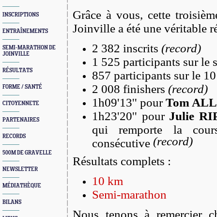
Grâce à vous, cette troisiè
INSCRIPTIONS
Joinville a été une véritable r
ENTRAÎNEMENTS
2 382 inscrits
(record)
SEMI-MARATHON DE
JOINVILLE
1 525 participants sur le
RÉSULTATS
857 participants sur le 
2 008 finishers
(record)
FORME / SANTÉ
1h09'13'' pour
Tom AL
CITOYENNETE
1h23'20'' pour
Julie RI
PARTENAIRES
qui remporte la cour
RECORDS
(record)
consécutive
500M DE GRAVELLE
Résultats complets :
NEWSLETTER
10 km
MÉDIATHÈQUE
Semi-marathon
BILANS
Nous tenons à remercier c