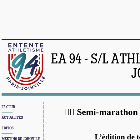
EA 94 - S/L AT
J
LE CLUB
🏃‍♂️ Semi-marathon
ACTUALITÉS
EDITOS
L’édition de t
MEETING DE JOINVILLE