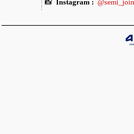
📸
Instagram :
@semi_joinv