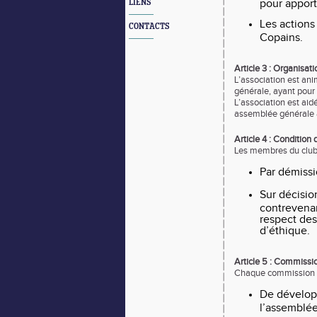
pour apport
LIENS
Les actions
CONTACTS
Copains.
Article 3 : Organisat
L’association est an
générale, ayant pour 
L’association est ai
assemblée générale 
Article 4 : Condition 
Les membres du club 
Par démissi
Sur décisio
contrevenan
respect des
d’éthique.
Article 5 : Commissi
Chaque commission a 
De développ
l’assemblé