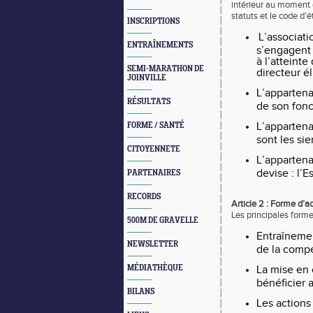
intérieur au moment 
statuts et le code d’
INSCRIPTIONS
L’associat
ENTRAÎNEMENTS
s’engagent 
à l’atteint
SEMI-MARATHON DE
directeur é
JOINVILLE
L’appartena
RÉSULTATS
de son fon
L’appartena
FORME / SANTÉ
sont les si
CITOYENNETE
L’appartena
devise : l’E
PARTENAIRES
RECORDS
Article 2 : Forme d’a
Les principales forme
500M DE GRAVELLE
Entraînemen
NEWSLETTER
de la compé
MÉDIATHÈQUE
La mise en
bénéficier 
BILANS
Les actions