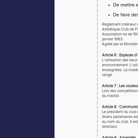
De mettre 
De faire de
Règlement intérieur d
Athlétique Club de P
Association loi de 190
janvier 1963
Agréé par le Ministèr
Article 6 : Espaces 
L’utilisation des lieu
environnement. L’util
enseignées. Le matérie
rangé.
Article 7 : Les couleu
Lors des compétitions
du maillot.
Article 8 : Communic
Le président du club 
divers partenaires ex
au nom du club. Il es
directeur.
Article 9 : Amendes