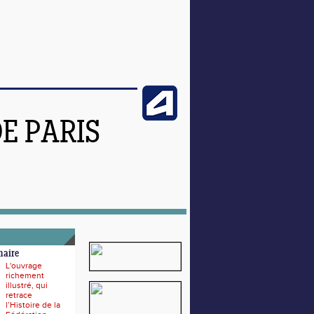
DE PARIS
naire
L'ouvrage
richement
illustré, qui
retrace
l’Histoire de la