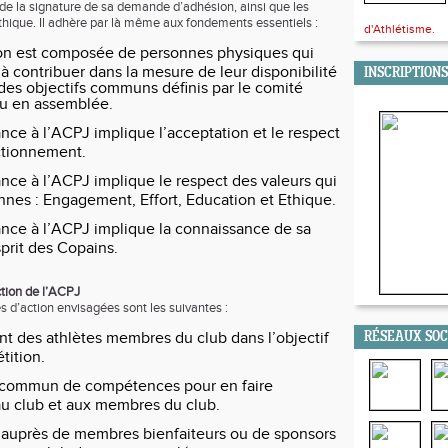
de la signature de sa demande d’adhésion, ainsi que les
éthique. Il adhère par là même aux fondements essentiels :
d'Athlétisme.
ion est composée de personnes physiques qui
à contribuer dans la mesure de leur disponibilité
INSCRIPTIONS
e des objectifs communs définis par le comité
lu en assemblée.
nce à l’ACPJ implique l’acceptation et le respect
ctionnement.
nce à l’ACPJ implique le respect des valeurs qui
ennes : Engagement, Effort, Education et Ethique.
nce à l’ACPJ implique la connaissance de sa
sprit des Copains.
ction de l’ACPJ
s d’action envisagées sont les suivantes :
t des athlètes membres du club dans l’objectif
RÉSEAUX SO
tition.
 commun de compétences pour en faire
au club et aux membres du club.
 auprès de membres bienfaiteurs ou de sponsors