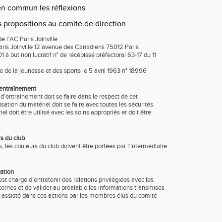
en commun les réflexions
s propositions au comité de direction.
e l’AC Paris Joinville
aris Joinville 12 avenue des Canadiens 75012 Paris
1 à but non lucratif n° de récépissé préfectoral 63-17 du 11
e de la jeunesse et des sports le 5 avril 1963 n° 18996
d’entraînement
x d’entraînement doit se faire dans le respect de cet
isation du matériel doit se faire avec toutes les sécurités
l doit être utilisé avec les soins appropriés et doit être
rs du club
, les couleurs du club doivent être portées par l’intermédiaire
ation
est chargé d’entretenir des relations privilégiées avec les
ternes et de valider au préalable les informations transmises
t assisté dans ces actions par les membres élus du comité