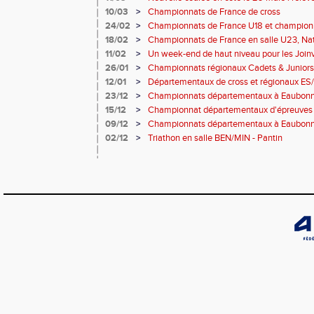
10/03
>
Championnats de France de cross
24/02
>
Championnats de France U18 et championn
Long
18/02
>
Championnats de France en salle U23, Nat
cross-country
11/02
>
Un week-end de haut niveau pour les Joinvi
26/01
>
Championnats régionaux Cadets & Juniors 
performances avant le Meeting de Paris
12/01
>
Départementaux de cross et régionaux ES
23/12
>
Championnats départementaux à Eaubo
15/12
>
Championnat départementaux d'épreuves
09/12
>
Championnats départementaux à Eaubonne
02/12
>
Triathon en salle BEN/MIN - Pantin