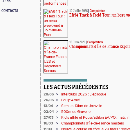
LIENS
CONTACTS
10 Juillet 2026
|
Compétition
EA94 Track & Field Tour : un beau we
18 Juin 2026
|
Compétition
Championnats d’Île-de-France Espoir
LES ACTUS PRÉCÉDENTES
28/05
>
Interclubs 2026 : L'épilogue
26/05
>
Equip'Athlé
13/04
>
Semi et 10km de Joinville
02/04
>
500m de Gravelle
27/03
>
Kid's athlé et Pouss'athlon EA/PO, match i
championnat LIFA épreuves combinées BE
16/03
>
Championnats d’Île-de-France masters
11/03
>
Nouvelle course en côte le 29 mars : relevez